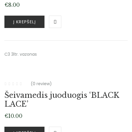
€
8.00
Į KREPŠELĮ
C3 3ltr. vazonas
Atsiėmimas tik medelyne
(0 review)
Šeivamedis juoduogis ‘BLACK
LACE’
€
10.00