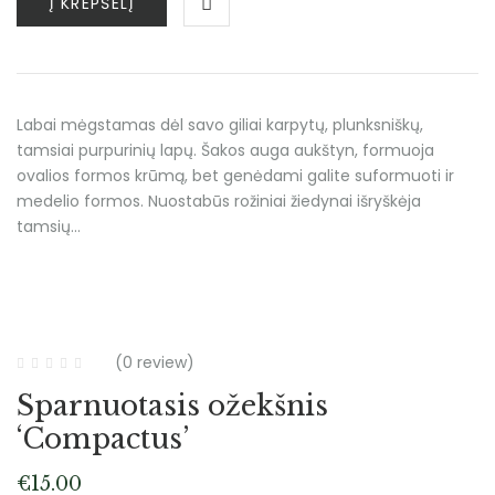
Į KREPŠELĮ
Labai mėgstamas dėl savo giliai karpytų, plunksniškų,
tamsiai purpurinių lapų. Šakos auga aukštyn, formuoja
ovalios formos krūmą, bet genėdami galite suformuoti ir
medelio formos. Nuostabūs rožiniai žiedynai išryškėja
tamsių…
(0 review)
Sparnuotasis ožekšnis
‘Compactus’
€
15.00