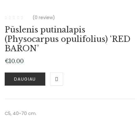
(0 review)
Pūslenis putinalapis
(Physocarpus opulifolius) ‘RED
BARON’
€
10.00
DAUGIAU
C5, 40-70 cm.