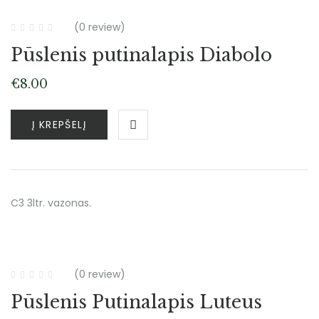
(0 review)
Pūslenis putinalapis Diabolo
€
8.00
Į KREPŠELĮ
C3 3ltr. vazonas.
Atsiėmimas tik medelyne
(0 review)
Pūslenis Putinalapis Luteus