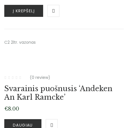
Į KREPŠELĮ
C2 2ltr. vazonas
(0 review)
Svarainis puošnusis ‘Andeken
An Karl Ramcke’
€
8.00
DAUGIAU