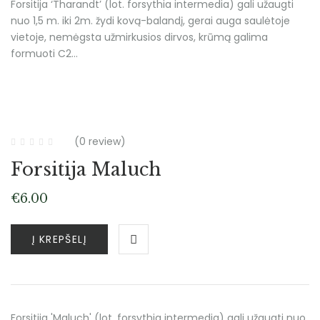
Forsitija ‘Tharandt’ (lot. forsythia intermedia) gali užaugti
nuo 1,5 m. iki 2m. žydi kovą-balandį, gerai auga saulėtoje
vietoje, nemėgsta užmirkusios dirvos, krūmą galima
formuoti C2…
(0 review)
Forsitija Maluch
€
6.00
Į KREPŠELĮ
Forsitija 'Maluch' (lot. forsythia intermedia) gali užaugti nuo