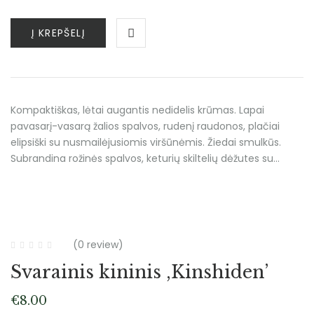
Į KREPŠELĮ
Kompaktiškas, lėtai augantis nedidelis krūmas. Lapai
pavasarį-vasarą žalios spalvos, rudenį raudonos, plačiai
elipsiški su nusmailėjusiomis viršūnėmis. Žiedai smulkūs.
Subrandina rožinės spalvos, keturių skiltelių dėžutes su…
(0 review)
Svarainis kininis ,Kinshiden’
€
8.00