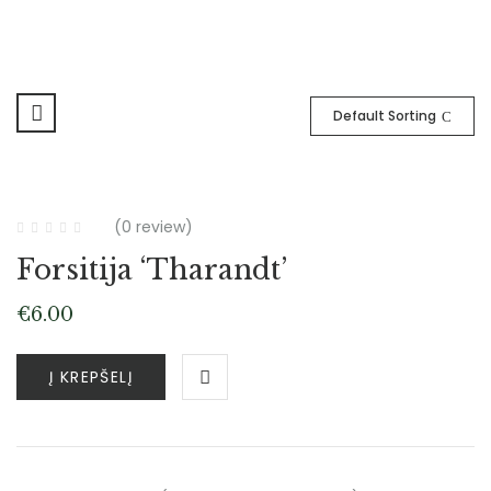
Default Sorting
(0 review)
Forsitija ‘Tharandt’
€
6.00
Į KREPŠELĮ