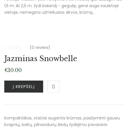
1,5 m. iki 2,5 m. žydi balandį - gegužę, gerai auga saulėtoje
vietoje, nemėgsta užmirkusios dirvos, krūmą…
(0 review)
Jazminas Snowbelle
€
10.00
Į KREPŠELĮ
Kompaktiškas, stačiai augantis krūmas, pasižyminti gausiu
kvapnių, baltų, pilnavidurių žiedų žydėjimu pavasario