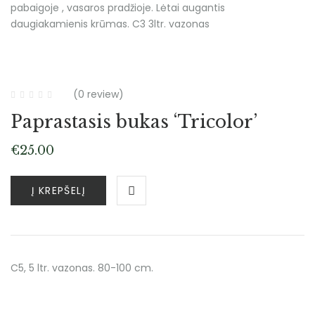
pabaigoje , vasaros pradžioje. Lėtai augantis
daugiakamienis krūmas. C3 3ltr. vazonas
Atsiėmimas tik medelyne
(0 review)
Paprastasis bukas ‘Tricolor’
€
25.00
Į KREPŠELĮ
C5, 5 ltr. vazonas. 80-100 cm.