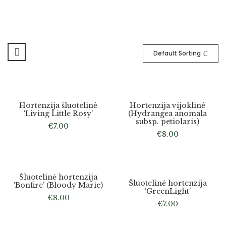
Default Sorting
Hortenzija šluotelinė
Hortenzija vijoklinė
‘Living Little Rosy’
(Hydrangea anomala
subsp. petiolaris)
€
7.00
€
8.00
Atsiėmimas tik medelyne
Atsiėmimas
Tik
Šluotelinė hortenzija
Šluotelinė hortenzija
Medelyne
‘Bonfire’ (Bloody Marie)
‘GreenLight’
€
8.00
€
7.00
Atsiėmimas tik medelyne
Atsiėmimas tik medelyne