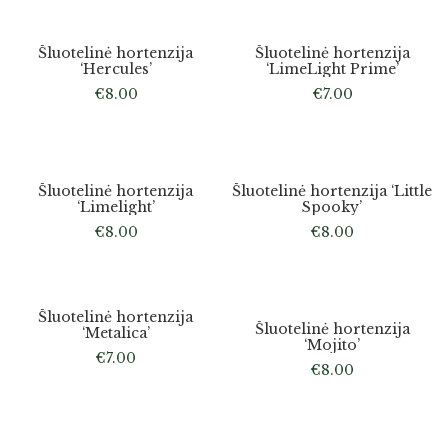
Atsiėmimas
Tik
Šluotelinė hortenzija
Šluotelinė hortenzija
Medelyne
‘Hercules’
‘LimeLight Prime’
€
8.00
€
7.00
Atsiėmimas tik medelyne
Šluotelinė hortenzija
Šluotelinė hortenzija ‘Little
‘Limelight’
Spooky’
€
8.00
€
8.00
Atsiėmimas tik medelyne
Atsiėmimas tik medelyne
Šluotelinė hortenzija
Šluotelinė hortenzija
‘Metalica’
‘Mojito’
€
7.00
€
8.00
Atsiėmimas tik medelyne
Išparduota