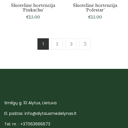
Šluotelinė hortenzija
Šluotelinė hortenzija
‘Pinkachu’
‘Polestar’
€
15.00
€
15.00
1
2
3
Smilgų g. 10 Alytus, Lietuva
El. paštas: info@alytausmedelynas.lt
Tel. nr. : +37063666673