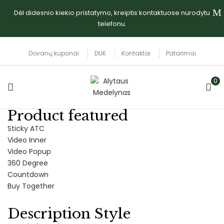
Dėl didesnio kiekio pristatymo, kreiptis kontaktuose nurodytu
telefonu.
Dovanų kuponai
DUK
Kontaktai
Patarimai
0
Product featured
Sticky ATC
Video Inner
Video Popup
360 Degree
Countdown
Buy Together
Description Style