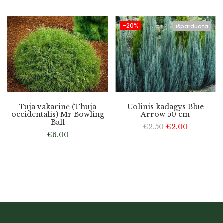
-20%
Išparduota
Tuja vakarinė (Thuja
Uolinis kadagys Blue
occidentalis) Mr Bowling
Arrow 50 cm
Ball
€
2.50
€
2.00
€
6.00