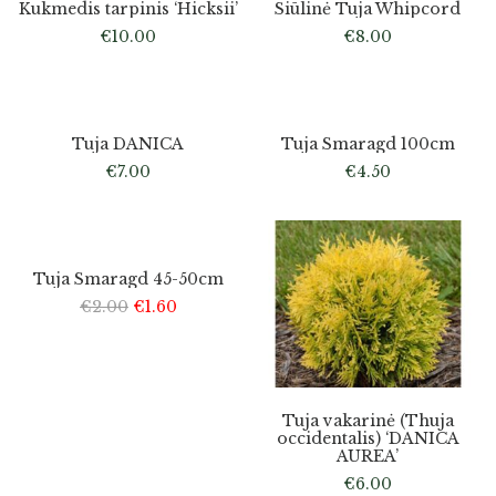
Kukmedis tarpinis ‘Hicksii’
Siūlinė Tuja Whipcord
€
10.00
€
8.00
Dėl didesnio kiekio pristatymo susisiekite
Išparduota
Tuja DANICA
Tuja Smaragd 100cm
€
7.00
€
4.50
-20%
Išparduota
Tuja Smaragd 45-50cm
€
2.00
€
1.60
Tuja vakarinė (Thuja
occidentalis) ‘DANICA
AUREA’
€
6.00