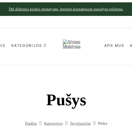
Dėl didesnio kiekio pristatymo, kreiptis kontaktuose nurodytu telefonu.
NIS
KATEGORIJOS
APIE MUS
Pušys
Pradžia
Kategorijos
Spygliuočiai
Pušys