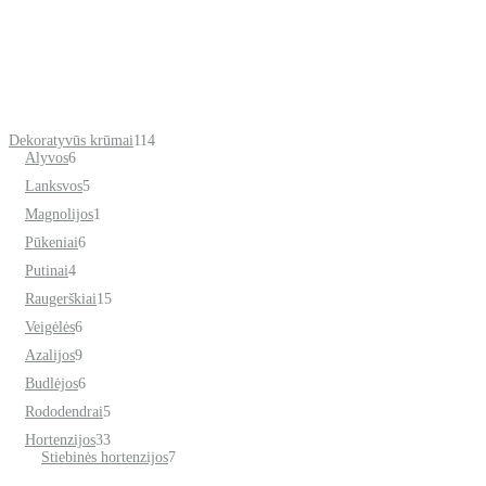
114
Dekoratyvūs krūmai
114
6
produktų
Alyvos
6
produktai
5
Lanksvos
5
produktai
1
Magnolijos
1
produktas
6
Pūkeniai
6
produktai
4
Putinai
4
produktai
15
Raugerškiai
15
produktų
6
Veigėlės
6
produktai
9
Azalijos
9
produktai
6
Budlėjos
6
produktai
5
Rododendrai
5
produktai
33
Hortenzijos
33
produktai
7
Stiebinės hortenzijos
7
produktai