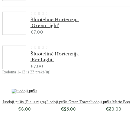
Šluotelinė Hortenzija
'GreenLight'
€
7.00
Šluotelinė Hortenzija
'RedLight'
€
7.00
Rodoma 1–12 iš 23 prekė(ių)
Išparduota
Juodoji pušis (Pinus nigra)
Juodoji pušis Green Tower
Juodoji pušis Marie Bre
€
8.00
€
25.00
€
30.00