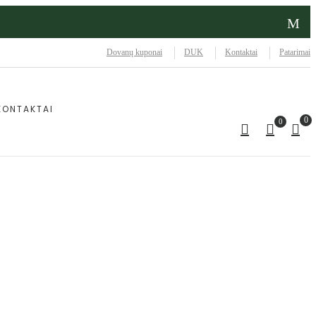
Dovanų kuponai
DUK
Kontaktai
Patarimai
KONTAKTAI
0
0