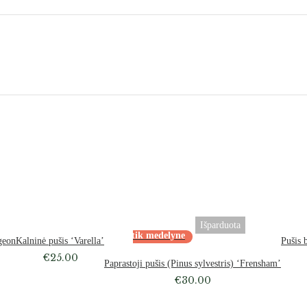
Išparduota
Atsiėmimas tik medelyne
geon
Kalninė pušis ‘Varella’
Pušis 
€
25.00
Paprastoji pušis (Pinus sylvestris) ‘Frensham’
€
30.00