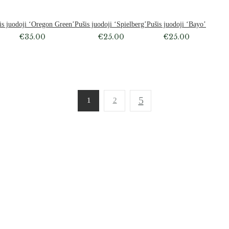
is juodoji ‘Oregon Green’
Pušis juodoji ‘Spielberg’
Pušis juodoji ‘Bayo’
€
35.00
€
25.00
€
25.00
1
2