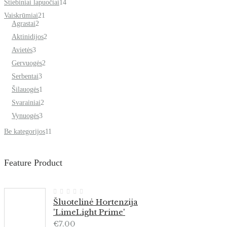
14
Stiebiniai lapuočiai
14
produktų
21
Vaiskrūmiai
21
2
produktas
Agrastai
2
produktai
2
Aktinidijos
2
produktai
3
Avietės
3
produktai
2
Gervuogės
2
produktai
3
Serbentai
3
produktai
1
Šilauogės
1
produktas
2
Svarainiai
2
produktai
3
Vynuogės
3
produktai
11
Be kategorijos
11
produktų
Feature Product
Šluotelinė Hortenzija
'LimeLight Prime'
€
7.00