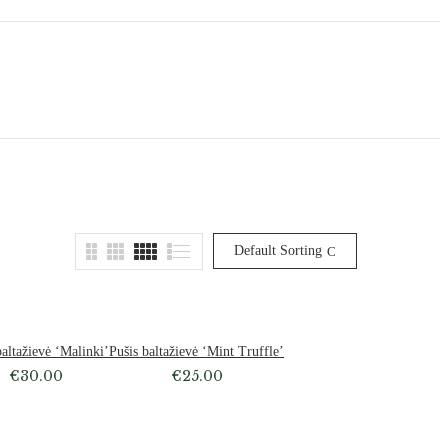
Default Sorting
baltažievė ‘Malinki’
Pušis baltažievė ‘Mint Truffle’
€
30.00
€
25.00