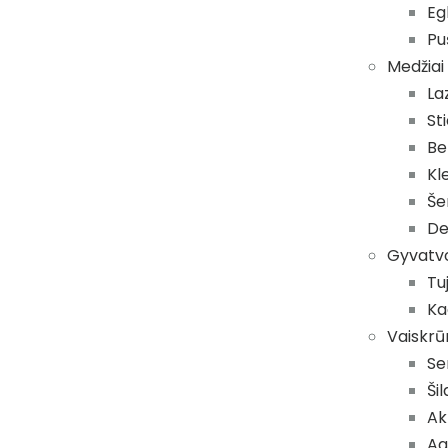
Eg
Pu
Medžiai
La
St
Be
Kl
Še
De
Gyvatvo
Tu
Ka
Vaiskrū
Se
Ši
Akt
Ag