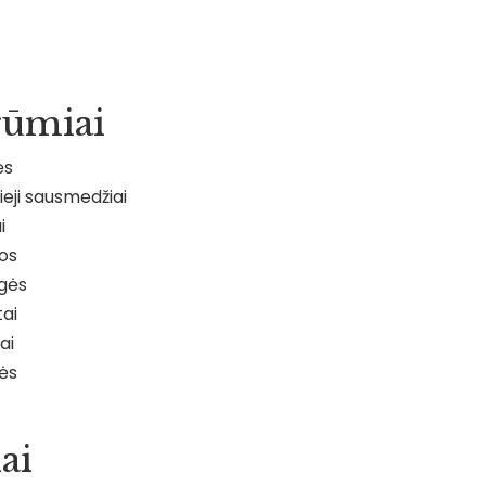
rūmiai
ės
eji sausmedžiai
i
jos
gės
ai
ai
ės
ai