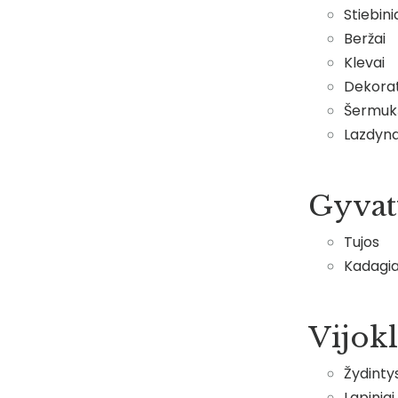
Stiebini
Beržai
Klevai
Dekorat
Šermukš
Lazdyna
Gyvatv
Tujos
Kadagia
Vijokl
Žydinty
Lapiniai