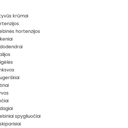
tyvūs krūmai
rtenzijos
iebinės hortenzijos
keniai
dodendrai
alijos
igėlės
nksvos
ugerškiai
tinai
yvos
čiai
dagiai
iebiniai spygliuočiai
skiparisiai