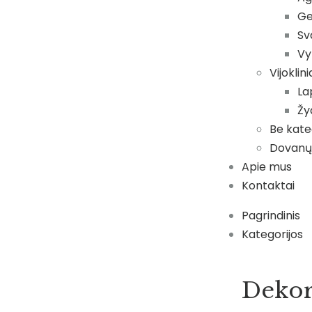
Ge
Sv
Vy
Vijoklin
Lap
Žyd
Be kate
Dovanų
Apie mus
Kontaktai
Pagrindinis
Kategorijos
Dekor