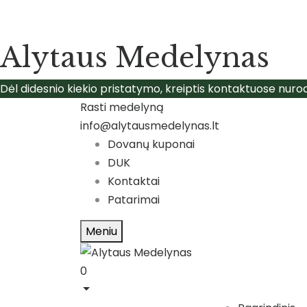
Alytaus Medelynas
Dėl didesnio kiekio pristatymo, kreiptis kontaktuose nuro
Rasti medelyną
info@alytausmedelynas.lt
Dovanų kuponai
DUK
Kontaktai
Patarimai
Meniu
0