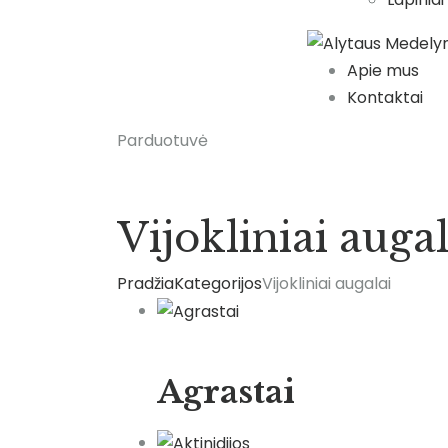
Apie mus
Kontaktai
Parduotuvė
Vijokliniai augal
Pradžia
Kategorijos
Vijokliniai augalai
Agrastai