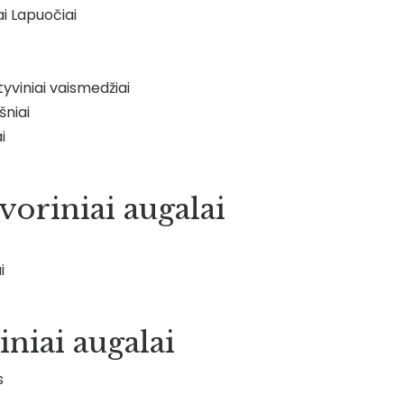
ai Lapuočiai
yviniai vaismedžiai
niai
i
oriniai augalai
i
iniai augalai
s