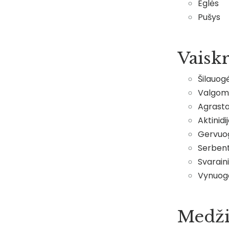
Eglės
Pušys
Vaisk
Šilauog
Valgomi
Agrasta
Aktinidi
Gervuo
Serbent
Svaraini
Vynuog
Medži