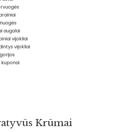
rvuogės
arainiai
nuogės
iai augalai
iniai vijokliai
intys vijokliai
gorijos
 kuponai
atyvūs Krūmai