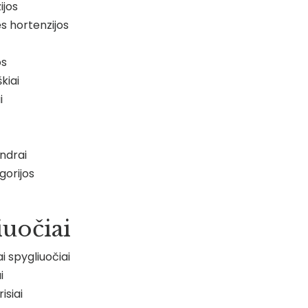
ijos
ės hortenzijos
os
kiai
i
ndrai
gorijos
iuočiai
ai spygliuočiai
i
isiai