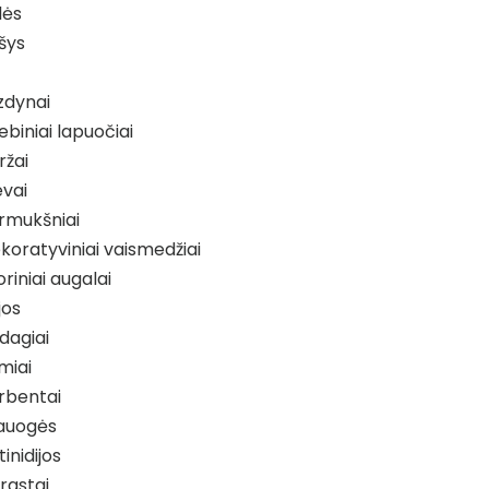
lės
šys
zdynai
iebiniai lapuočiai
ržai
evai
rmukšniai
koratyviniai vaismedžiai
riniai augalai
jos
dagiai
miai
rbentai
lauogės
inidijos
rastai