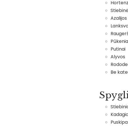
Hortenz
Stiebin
Azalijos
Lanksv
Raugerš
Pūkenia
Putinai
Alyvos
Rodode
Be kate
Spygl
Stiebini
Kadagia
Puskipar