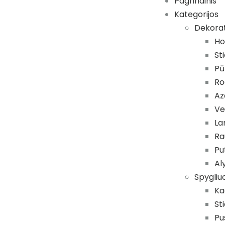
Pagrindinis
Kategorijos
Dekora
Ho
St
Pū
Ro
Az
Ve
La
Ra
Pu
Al
Spygliuo
Ka
St
Pu