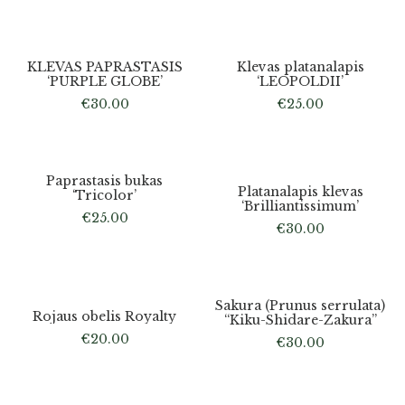
Atsiėmimas tik medelyne
Atsiėmimas tik medelyne
Išparduota
KLEVAS PAPRASTASIS
Klevas platanalapis
‘PURPLE GLOBE’
‘LEOPOLDII’
€
30.00
€
25.00
Atsiėmimas tik medelyne
Atsiėmimas tik medelyne
Paprastasis bukas
Platanalapis klevas
‘Tricolor’
‘Brilliantissimum’
€
25.00
€
30.00
Atsiėmimas tik medelyne
Atsiėmimas tik medelyne
Sakura (Prunus serrulata)
Rojaus obelis Royalty
“Kiku-Shidare-Zakura”
€
20.00
€
30.00
Atsiėmimas tik medelyne
Atsiėmimas tik medelyne
Išparduota