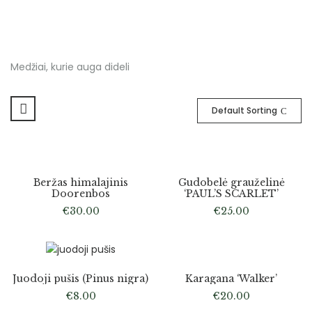
Medžiai, kurie auga dideli
Default Sorting
Atsiėmimas tik medelyne
Atsiėmimas tik medelyne
Beržas himalajinis
Gudobelė grauželinė
Doorenbos
‘PAUL’S SCARLET’
€
30.00
€
25.00
Atsiėmimas tik medelyne
Juodoji pušis (Pinus nigra)
Karagana ‘Walker’
€
8.00
€
20.00