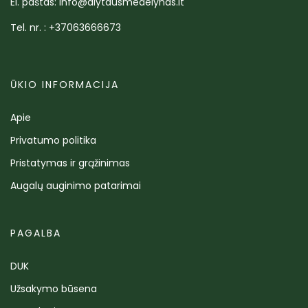
El. paštas: info@alytausmedelynas.lt
Tel. nr. : +37063666673
ŪKIO INFORMACIJA
Apie
Privatumo politika
Pristatymas ir grąžinimas
Augalų auginimo patarimai
PAGALBA
DUK
Užsakymo būsena