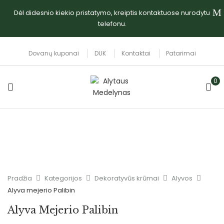
Dėl didesnio kiekio pristatymo, kreiptis kontaktuose nurodytu
telefonu.
Dovanų kuponai
DUK
Kontaktai
Patarimai
0
Pradžia
Kategorijos
Dekoratyvūs krūmai
Alyvos
Alyva mejerio Palibin
Alyva Mejerio Palibin