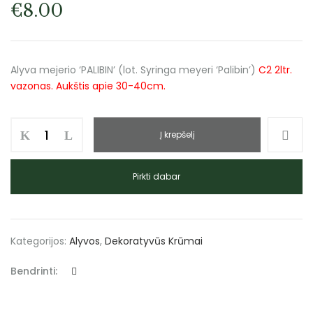
€
8.00
Alyva mejerio ‘PALIBIN’ (lot. Syringa meyeri ‘Palibin’)
C2 2ltr.
vazonas. Aukštis apie 30-40cm.
Į krepšelį
Pirkti dabar
Kategorijos:
Alyvos
,
Dekoratyvūs Krūmai
Bendrinti: