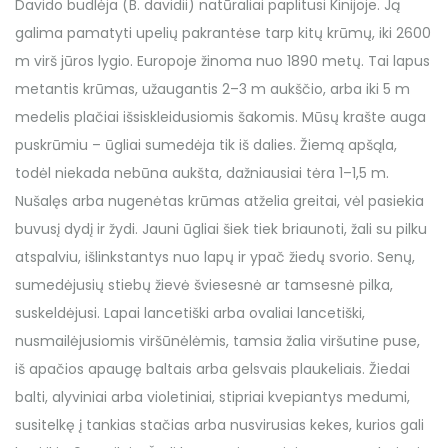
Davido budlėja (B. davidii) natūraliai paplitusi Kinijoje. Ją
galima pamatyti upelių pakrantėse tarp kitų krūmų, iki 2600
m virš jūros lygio. Europoje žinoma nuo 1890 metų. Tai lapus
metantis krūmas, užaugantis 2–3 m aukščio, arba iki 5 m
medelis plačiai išsiskleidusiomis šakomis. Mūsų krašte auga
puskrūmiu – ūgliai sumedėja tik iš dalies. Žiemą apšąla,
todėl niekada nebūna aukšta, dažniausiai tėra 1–1,5 m.
Nušalęs arba nugenėtas krūmas atželia greitai, vėl pasiekia
buvusį dydį ir žydi. Jauni ūgliai šiek tiek briaunoti, žali su pilku
atspalviu, išlinkstantys nuo lapų ir ypač žiedų svorio. Senų,
sumedėjusių stiebų žievė šviesesnė ar tamsesnė pilka,
suskeldėjusi. Lapai lancetiški arba ovaliai lancetiški,
nusmailėjusiomis viršūnėlėmis, tamsia žalia viršutine puse,
iš apačios apaugę baltais arba gelsvais plaukeliais. Žiedai
balti, alyviniai arba violetiniai, stipriai kvepiantys medumi,
susitelkę į tankias stačias arba nusvirusias kekes, kurios gali