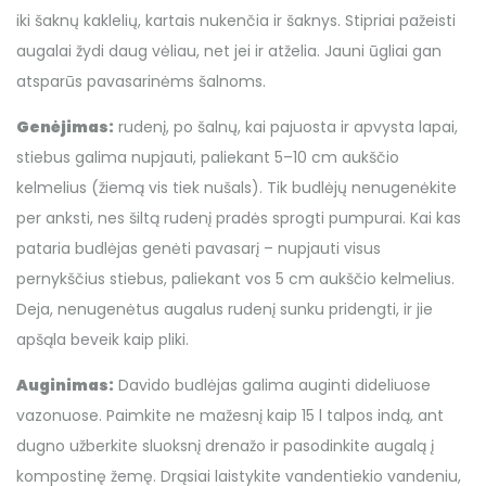
iki šaknų kaklelių, kartais nukenčia ir šaknys. Stipriai pažeisti
augalai žydi daug vėliau, net jei ir atželia. Jauni ūgliai gan
atsparūs pavasarinėms šalnoms.
Genėjimas:
rudenį, po šalnų, kai pajuosta ir apvysta lapai,
stiebus galima nupjauti, paliekant 5–10 cm aukščio
kelmelius (žiemą vis tiek nušals). Tik budlėjų nenugenėkite
per anksti, nes šiltą rudenį pradės sprogti pumpurai. Kai kas
pataria budlėjas genėti pavasarį – nupjauti visus
pernykščius stiebus, paliekant vos 5 cm aukščio kelmelius.
Deja, nenugenėtus augalus rudenį sunku pridengti, ir jie
apšąla beveik kaip pliki.
Auginimas:
Davido budlėjas galima auginti dideliuose
vazonuose. Paimkite ne mažesnį kaip 15 l talpos indą, ant
dugno užberkite sluoksnį drenažo ir pasodinkite augalą į
kompostinę žemę. Drąsiai laistykite vandentiekio vandeniu,