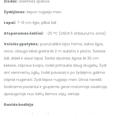
Žiedai:
violetinės spalvos
Žydėjimas:
liepos-rugsėjo mėn.
Lapai:
7-13 cm ilgio, pilkai žali
Atsparumas šalčiui:
-20 °C (USDA 5 atšiaurumo zona)
Veislės ypatybės:
pusrutuliška lajos forma, šakos ilgos,
retos. Užauga labai greitai iki 2 m aukščio ir pločio. Šviesiai
žali, dideli ir siauri lapai. Žiedai alyviniai, ilgose iki 30 cm
kekėse, stipraus kvapo, todėl pritraukia daug drugelių. Žydi
ant vienmečių ūglių, todėl pavasarį ir po žydėjimo galima
stipriai nugenėti. Žydi liepos-rugsėjo mėn. Dirvai nereikli.
Sodinama pavieniui ir grupėmis gerai matomoje saulėtoje,
apsaugotoje nuo šaltų žiemos vėjų, vietoje.
Davido budlėja