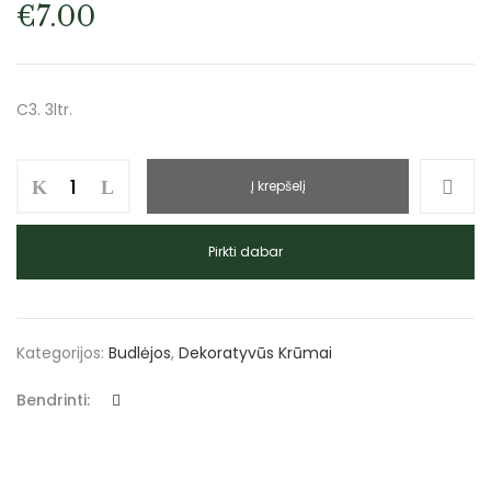
€
7.00
C3. 3ltr.
Į krepšelį
Pirkti dabar
Kategorijos:
Budlėjos
,
Dekoratyvūs Krūmai
Bendrinti: