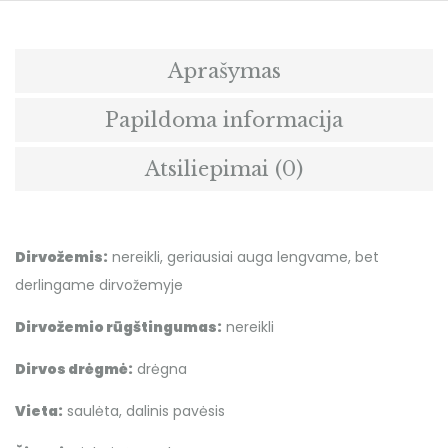
Aprašymas
Papildoma informacija
Atsiliepimai (0)
Dirvožemis:
nereikli, geriausiai auga lengvame, bet
derlingame dirvožemyje
Dirvožemio rūgštingumas:
nereikli
Dirvos drėgmė:
drėgna
Vieta:
saulėta, dalinis pavėsis