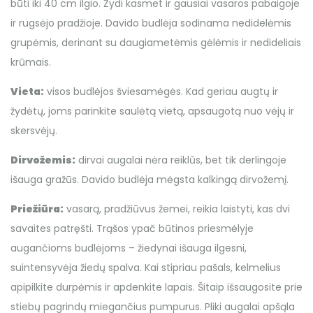
būti iki 40 cm ilgio. Žydi kasmet ir gausiai vasaros pabaigoje
ir rugsėjo pradžioje. Davido budlėja sodinama nedidelėmis
grupėmis, derinant su daugiametėmis gėlėmis ir nedideliais
krūmais.
Vieta:
visos budlėjos šviesamėgės. Kad geriau augtų ir
žydėtų, joms parinkite saulėtą vietą, apsaugotą nuo vėjų ir
skersvėjų.
Dirvožemis:
dirvai augalai nėra reiklūs, bet tik derlingoje
išauga gražūs. Davido budlėja mėgsta kalkingą dirvožemį.
Priežiūra:
vasarą, pradžiūvus žemei, reikia laistyti, kas dvi
savaites patręšti. Trąšos ypač būtinos priesmėlyje
augančioms budlėjoms – žiedynai išauga ilgesni,
suintensyvėja žiedų spalva. Kai stipriau pašals, kelmelius
apipilkite durpėmis ir apdenkite lapais. Šitaip išsaugosite prie
stiebų pagrindų miegančius pumpurus. Pliki augalai apšąla