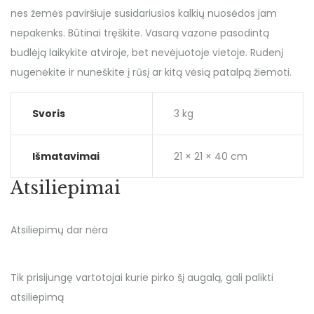
nes žemės paviršiuje susidariusios kalkių nuosėdos jam
nepakenks. Būtinai tręškite. Vasarą vazone pasodintą
budlėją laikykite atviroje, bet nevėjuotoje vietoje. Rudenį
nugenėkite ir nuneškite į rūsį ar kitą vėsią patalpą žiemoti.
Svoris
3 kg
Išmatavimai
21 × 21 × 40 cm
Atsiliepimai
Atsiliepimų dar nėra
Tik prisijungę vartotojai kurie pirko šį augalą, gali palikti
atsiliepimą