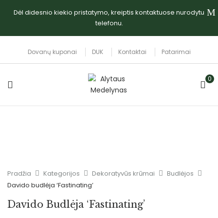
Dėl didesnio kiekio pristatymo, kreiptis kontaktuose nurodytu
telefonu.
Dovanų kuponai
DUK
Kontaktai
Patarimai
0
Pradžia
Kategorijos
Dekoratyvūs krūmai
Budlėjos
Davido budlėja ‘Fastinating’
Davido Budlėja ‘Fastinating’