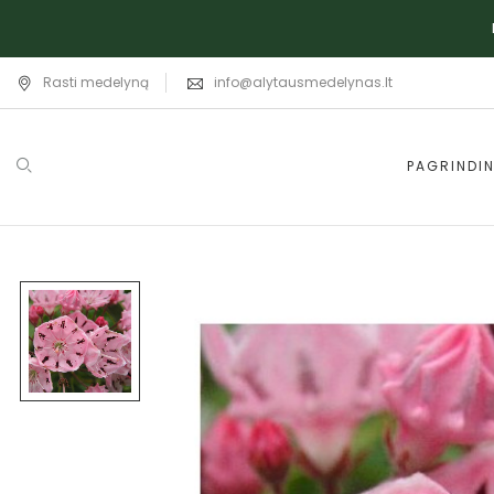
Rasti medelyną
info@alytausmedelynas.lt
PAGRINDIN