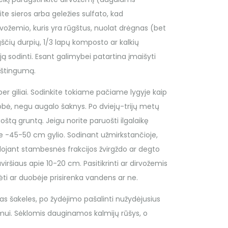
kite sieros arba geležies sulfato, kad
ožemio, kuris yra rūgštus, nuolat drėgnas (bet
ščių durpių, 1/3 lapų komposto ar kalkių
ją sodinti. Esant galimybei patartina įmaišyti
ūgštingumą.
 per giliai. Sodinkite tokiame pačiame lygyje kaip
bė, negu augalo šaknys. Po dviejų-trijų metų
uoštą gruntą. Jeigu norite paruošti ilgalaikę
e -45-50 cm gylio. Sodinant užmirkstančioje,
dojant stambesnės frakcijos žvirgždo ar degto
iršiaus apie 10-20 cm. Pasitikrinti ar dirvožemis
ėti ar duobėje prisirenka vandens ar ne.
sias šakeles, po žydėjimo pašalinti nužydėjusius
imui. Sėklomis dauginamos kalmijų rūšys, o