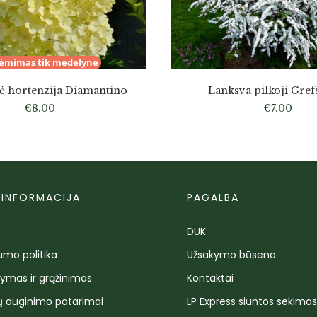
iėmimas tik medelyne
nė hortenzija Diamantino
Lanksva pilkoji Gre
€
8.00
€
7.00
 INFORMACIJA
PAGALBA
DUK
umo politika
Užsakymo būsena
tymas ir grąžinimas
Kontaktai
ų auginimo patarimai
LP Express siuntos sekima