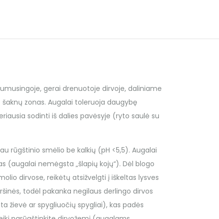
 humusingoje, gerai drenuotoje dirvoje, daliniame
 šaknų zonas. Augalai toleruoja daugybę
eriausia sodinti iš dalies pavėsyje (ryto saulė su
au rūgštinio smėlio be kalkių (pH <5,5). Augalai
as (augalai nemėgsta „šlapių kojų“). Dėl blogo
o dirvose, reikėtų atsižvelgti į iškeltas lysves
iršinės, todėl pakanka negilaus derlingo dirvos
ta žievė ar spygliuočių spygliai), kas padės
reikį parūgštinkite dirvožemį (augalams