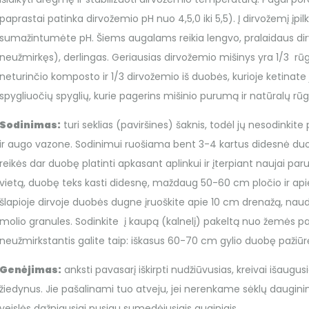
paprastai patinka dirvožemio pH nuo 4,5,0 iki 5,5). Į dirvožemį įpil
sumažintumėte pH. Šiems augalams reikia lengvo, pralaidaus dirv
neužmirkęs), derlingas. Geriausias dirvožemio mišinys yra 1/3 rūg
neturinčio komposto ir 1/3 dirvožemio iš duobės, kurioje ketinate 
spygliuočių spyglių, kurie pagerins mišinio purumą ir natūralų r
Sodinimas:
turi seklias (paviršines) šaknis, todėl jų nesodinkite
ir augo vazone. Sodinimui ruošiama bent 3-4 kartus didesnė duo
reikės dar duobę platinti apkasant aplinkui ir įterpiant naujai par
vietą, duobę teks kasti didesnę, maždaug 50-60 cm pločio ir api
šlapioje dirvoje duobės dugne įruoškite apie 10 cm drenažą, nau
molio granules. Sodinkite į kaupą (kalnelį) pakeltą nuo žemės pav
neužmirkstantis galite taip: iškasus 60-70 cm gylio duobę pažiūr
Genėjimas:
anksti pavasarį iškirpti nudžiūvusias, kreivai išaugu
žiedynus. Jie pašalinami tuo atveju, jei nerenkame sėklų daugin
veislės dažniausiai pusiau sumedėjusiais auginiais.