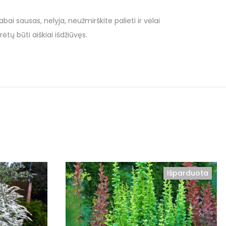
bai sausas, nelyja, neužmirškite palieti ir vėlai
ėtų būti aiškiai išdžiūvęs.
Atsiėmimas tik medelyne
Išparduota