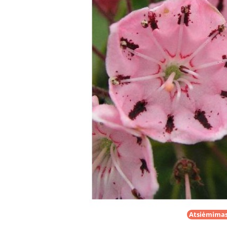
Atsiėmimas