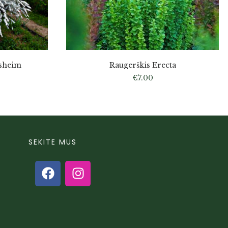
fsheim
Raugerškis Erecta
€
7.00
SEKITE MUS
s