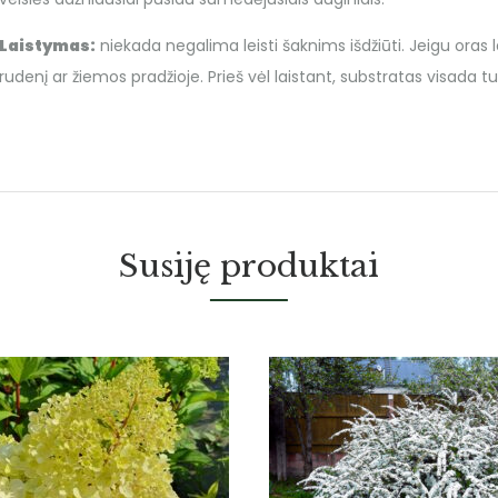
Laistymas:
niekada negalima leisti šaknims išdžiūti. Jeigu oras la
rudenį ar žiemos pradžioje. Prieš vėl laistant, substratas visada tur
Susiję produktai