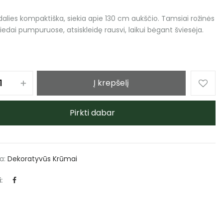
 dalies kompaktiška, siekia apie 130 cm aukščio. Tamsiai rožinės
iedai pumpuruose, atsiskleidę rausvi, laikui bėgant šviesėja.
Į krepšelį
Pirkti dabar
ja:
Dekoratyvūs Krūmai
: