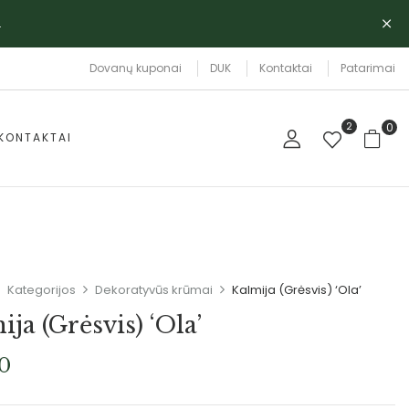
.
Dovanų kuponai
DUK
Kontaktai
Patarimai
2
0
KONTAKTAI
Kategorijos
Dekoratyvūs krūmai
Kalmija (Grėsvis) ‘Ola’
ja (Grėsvis) ‘Ola’
00