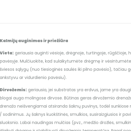
Kalmijų auginimas ir priežiūra
Vieta:
geriausia auginti vėsioje, drėgnoje, turtingoje, rūgščioje,
pavėsyje. Mulčiuokite, kad sulaikytumėte drėgmę ir vėsintumėte
šviesos sąlygų (nuo tiesioginės saulės iki pilno pavėsio), tačiau g
ankstyvu ar vidurdienio pavėsiu).
Dirvožemis:
geriausia, jei substratas yra erdvus, jame yra daugi
blogai auga molingose ​​dirvose. Būtinas geras dirvožemio drenaž
drenažo neišvengiamai atsiranda šaknų puvinys, todėl sunkiose moli
/ sodinimus. Jų šaknys kuokštinės, smulkios, susiraizgiusios ir pav
sluoksnio. Labai naudingas mulčias (pvz., medžio drožlės, smulkin
išlaikyti drėgmę ir stabilizuoti dirvožemio temperatūrą. Pagal po