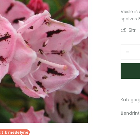
Veislė iš
spalvos ž
C5. 5ltr.
Kategori
Bendrinti
 tik medelyne