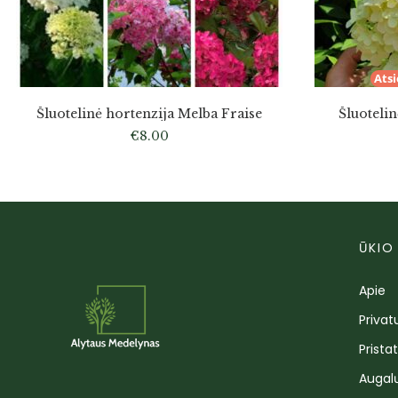
Ats
Šluotelinė hortenzija Melba Fraise
Šluoteli
€
8.00
ŪKIO
Apie
Privat
Prista
Augal