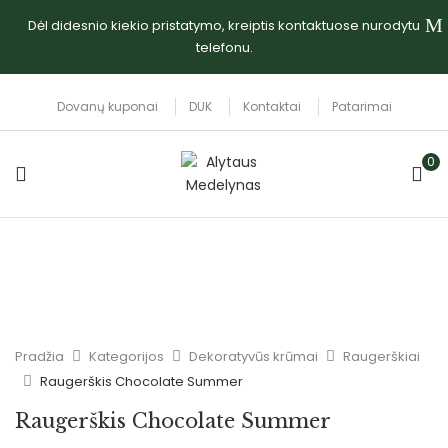
Dėl didesnio kiekio pristatymo, kreiptis kontaktuose nurodytu
telefonu.
Dovanų kuponai
DUK
Kontaktai
Patarimai
0
Pradžia
Kategorijos
Dekoratyvūs krūmai
Raugerškiai
Raugerškis Chocolate Summer
Raugerškis Chocolate Summer