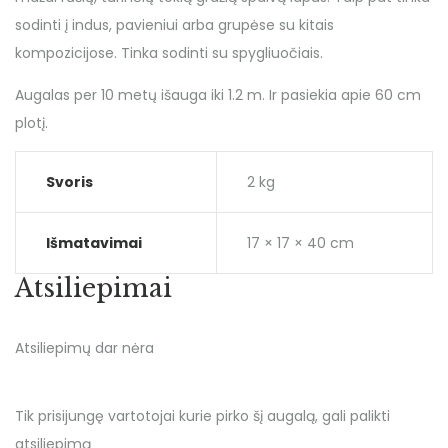
sodinti į indus, pavieniui arba grupėse su kitais
kompozicijose. Tinka sodinti su spygliuočiais.
Augalas per 10 metų išauga iki 1.2 m. Ir pasiekia apie 60 cm
plotį.
Svoris
2 kg
Išmatavimai
17 × 17 × 40 cm
Atsiliepimai
Atsiliepimų dar nėra
Tik prisijungę vartotojai kurie pirko šį augalą, gali palikti
atsiliepimą