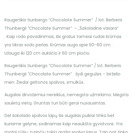
Raugerškis tiunbergo ”Chocolate Summer” / lot. Berberis
Thunbergii ”Chocolate Summer” – „Šokoladinė vasara“
. Kaip rodo pavadinimas, šis gražus tamsiai rudas krūmas
yra tikras sodo perlas. Krūmas auga apie 50–60 cm .
Užauga iki 120 cm aukščio ir 60 cm pločio.
Raugerškis tiunbergo ”Chocolate Summer” / lot. Berberis
Thunbergii ”Chocolate Summer” žydi gegužės – birželio
mėn. Žiedai geltonos spalvos, smulkūs.
Augalas dirvožemiui nereiklus, nemėgsta užmirkimo. Mėgsta
saulėtą vietą. Gruntas turi būti gerai nusausintas.
Dėl šokolado spalvos lapų šis augalas puikiai tinka bet
kuriame gėlyne, sodinamas kaip neaukšta gyvatvorė. Yra
mažai rūšių, turinčių tokią gražią spalvą lapus. Taip pat tinka