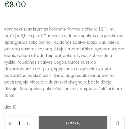
€
8.00
Kompaktiškas krūmas koloninė forma, siekia iki 1,2-1,į m
aukštį ir 0,5 m plotį. Tamsiai raudonos spalvos augalo šakos
apaugusios šokoladiniai raudonos spalvo lapija, kuri išlieka
per visą vasaros sezoną. Atėjus rudeniui šis augalas numeta
lapus, tačiau atrodo taip pat dekoratyviai. Subrandina
ryškiai raudonos spalvos uogas, kurios suteikia
dekoratyvumo ant plikų, spygliuotų augalo šakų ir yra
patrauklios paukščiams. Gerai auga saulėtoje ar dalinai
pavėsingoje vietoje, vidutiniškai drėgnoje, bet laidžioje
dirvoje. Šis augalas pakenčia sausras, atsparus šalčiui ir oro
taršai.
Liko 10
Į krepšelį