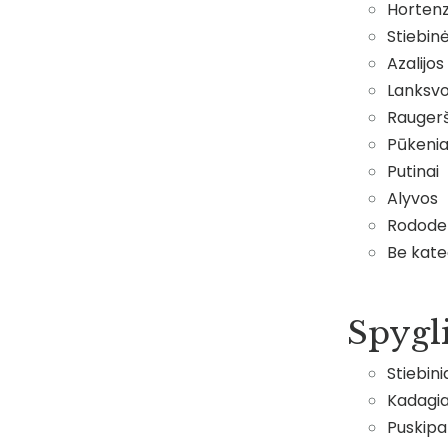
Hortenz
Stiebin
Azalijos
Lanksv
Raugerš
Pūkenia
Putinai
Alyvos
Rodode
Be kate
Spygl
Stiebini
Kadagia
Puskipar