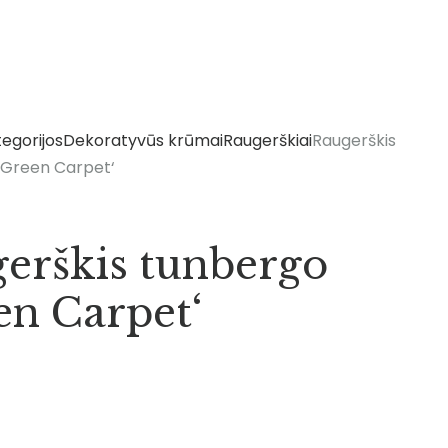
egorijos
Dekoratyvūs krūmai
Raugerškiai
Raugerškis
‘Green Carpet‘
erškis tunbergo
en Carpet‘