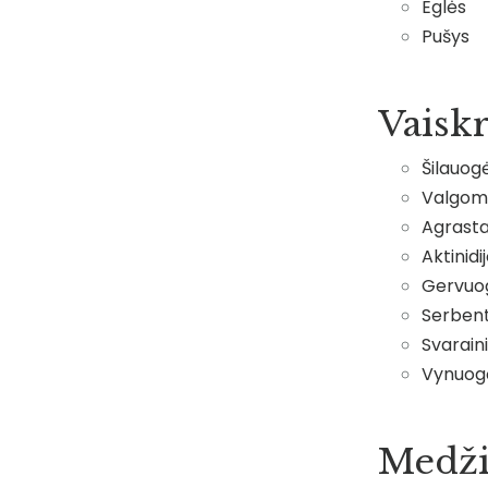
Eglės
Pušys
Vaisk
Šilauog
Valgomi
Agrasta
Aktinidi
Gervuo
Serbent
Svaraini
Vynuog
Medži