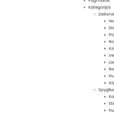
Pagrindinis
Kategorijos
Dekora
Ho
St
Pū
Ro
Az
Ve
La
Ra
Pu
Al
Spygliuo
Ka
St
Pu