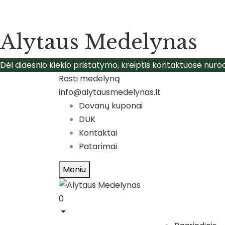
Alytaus Medelynas
Dėl didesnio kiekio pristatymo, kreiptis kontaktuose nuro
Rasti medelyną
info@alytausmedelynas.lt
Dovanų kuponai
DUK
Kontaktai
Patarimai
Meniu
0