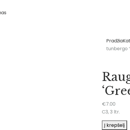
Pradžia
Kat
tunbergo 
Raug
‘Gre
€
7.00
C3, 3 ltr.
Į krepšelį