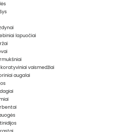
lės
šys
zdynai
iebiniai lapuočiai
ržai
evai
rmukšniai
koratyviniai vaismedžiai
riniai augalai
jos
dagiai
miai
rbentai
lauogės
inidijos
rastai