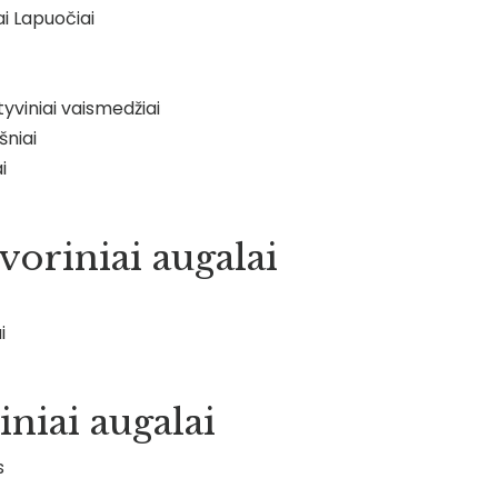
ai Lapuočiai
yviniai vaismedžiai
niai
i
oriniai augalai
i
iniai augalai
s