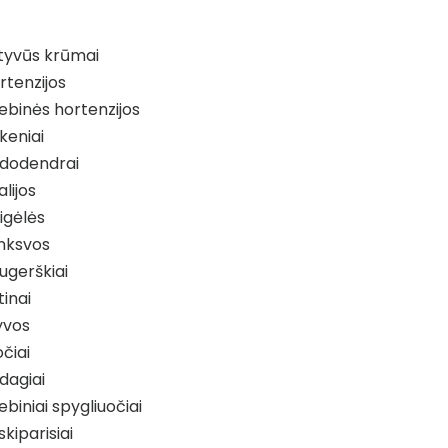
tyvūs krūmai
rtenzijos
iebinės hortenzijos
keniai
dodendrai
alijos
igėlės
nksvos
ugerškiai
tinai
yvos
čiai
dagiai
iebiniai spygliuočiai
skiparisiai