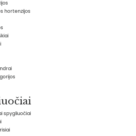
ijos
ės hortenzijos
os
kiai
i
ndrai
gorijos
iuočiai
ai spygliuočiai
i
isiai