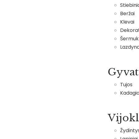
Stiebini
Beržai
Klevai
Dekorat
Šermukš
Lazdyna
Gyvatv
Tujos
Kadagia
Vijokl
Žydinty
Lapiniai