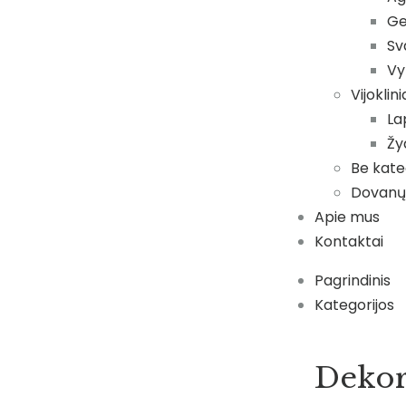
Ge
Sv
Vy
Vijoklin
Lap
Žyd
Be kate
Dovanų
Apie mus
Kontaktai
Pagrindinis
Kategorijos
Dekor