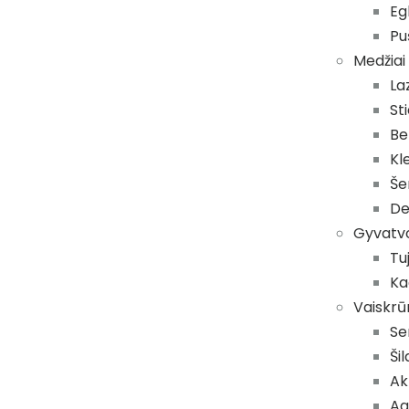
Eg
Pu
Medžiai
La
St
Be
Kl
Še
De
Gyvatvo
Tu
Ka
Vaiskrū
Se
Ši
Akt
Ag