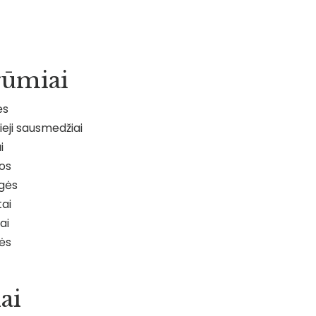
rūmiai
ės
eji sausmedžiai
i
jos
gės
ai
ai
ės
ai