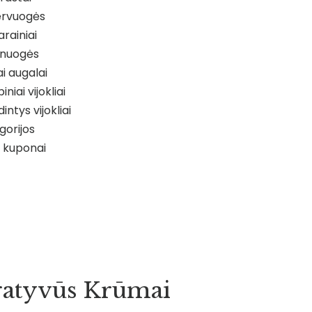
rvuogės
arainiai
nuogės
iai augalai
iniai vijokliai
intys vijokliai
gorijos
 kuponai
atyvūs Krūmai