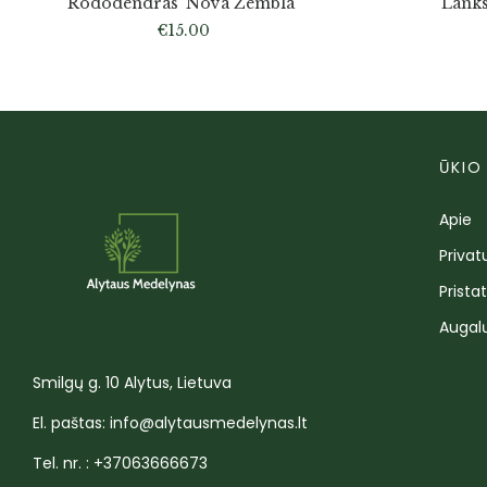
Rododendras ‘Nova Zembla’
Lanks
€
15.00
ŪKIO
Apie
Privat
Prista
Augal
Smilgų g. 10 Alytus, Lietuva
El. paštas: info@alytausmedelynas.lt
Tel. nr. : +37063666673