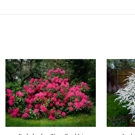
Atsiėmimas tik medelyne