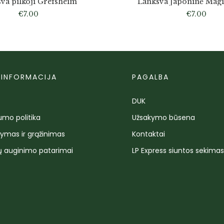
va pilkoji Grefsheim
Lanksva Japoninė Magi
€
7.00
€
7.00
 INFORMACIJA
PAGALBA
DUK
umo politika
Užsakymo būsena
tymas ir grąžinimas
Kontaktai
ų auginimo patarimai
LP Express siuntos sekima