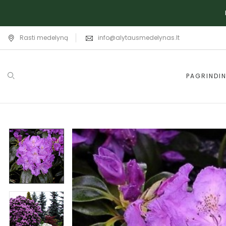
Rasti medelyną
info@alytausmedelynas.lt
PAGRINDIN