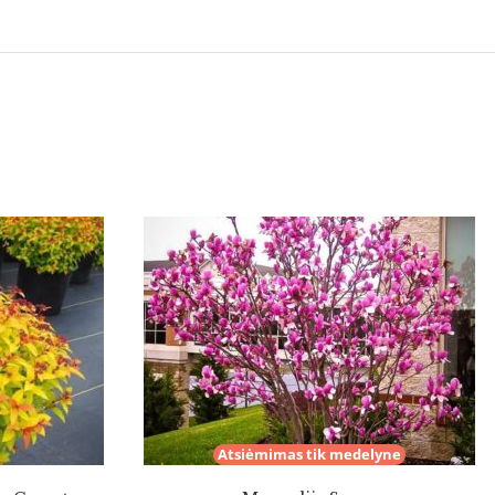
Atsiėmimas tik medelyne