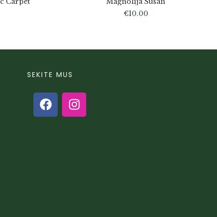
c Carpet
Magnolija Susan
€
10.00
SEKITE MUS
s