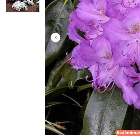
Atsiėmimas