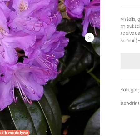
Visžalis,
m aukščio
spalvos 
šalčiui (
Kategori
Bendrinti
 tik medelyne