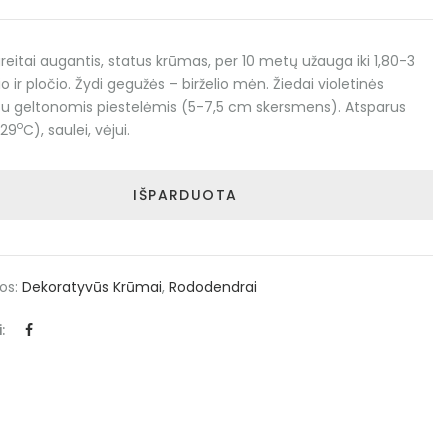
 greitai augantis, status krūmas, per 10 metų užauga iki 1,80-3
 ir pločio. Žydi gegužės – birželio mėn. Žiedai violetinės
su geltonomis piestelėmis (5-7,5 cm skersmens). Atsparus
o
-29
C), saulei, vėjui.
IŠPARDUOTA
jos:
Dekoratyvūs Krūmai
,
Rododendrai
: