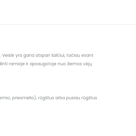
Veislė yra gana atspari šalčiui, tačiau esant
inti ramioje ir apsaugotoje nuo žiemos vėjų
emio, priesmėlio), rūgštus arba pusiau rūgštus