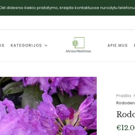
Dėl didesnio kiekio pristatymo, kreiptis kontaktuose nurodytu telefonu
IS
KATEGORIJOS
APIE MUS
Pradžia
Rododend
Rodo
€
12.