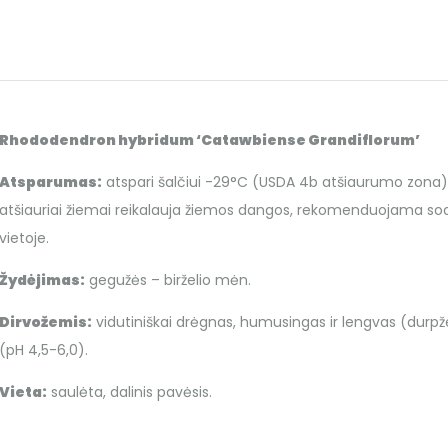
Rhododendron hybridum ‘Catawbiense Grandiflorum’
Atsparumas:
atspari šalčiui -29°C (USDA 4b atšiaurumo zona). 
atšiauriai žiemai reikalauja žiemos dangos, rekomenduojama sod
vietoje.
Žydėjimas:
gegužės – birželio mėn.
Dirvožemis:
vidutiniškai drėgnas, humusingas ir lengvas (durpž
(pH 4,5-6,0).
Vieta:
saulėta, dalinis pavėsis.