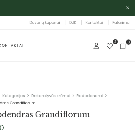
.
Dovanų kuponai
DUK
Kontaktai
Patarimai
2
0
KONTAKTAI
Kategorijos
Dekoratyvūs krūmai
Rododendrai
ras Grandiflorum
dendras Grandiflorum
00