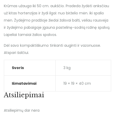
Krūmas užauga iki 50 cm. aukščio. Pradeda žydėti anksčiau
už kitas hortenzijas ir žydi ilgai: nuo birželio mėn. iki spalio
mėn. Žydėjimo pradžioje žiedai žalsvai balti, vėliau rausvėja
ir žydėjimo pabaigoje įgauna pastelinę-sodrią rožinę spalvą.
Lapeliai tamsiai žalios spalvos.
Dėl savo kompaktiškumo tinkanti auginti ir vazonuose.
Atspari šalčiui.
Svoris
3 kg
Išmatavimai
19 × 19 × 40 cm
Atsiliepimai
Atsiliepimų dar nėra