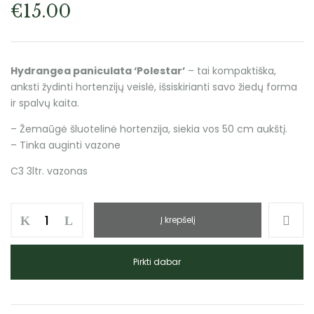
€
15.00
Hydrangea paniculata ‘Polestar’
– tai kompaktiška,
anksti žydinti hortenzijų veislė, išsiskirianti savo žiedų forma
ir spalvų kaita.
– Žemaūgė šluotelinė hortenzija, siekia vos 50 cm aukštį.
– Tinka auginti vazone
C3 3ltr. vazonas
Į krepšelį
Pirkti dabar