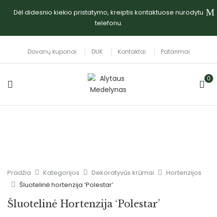
Dėl didesnio kiekio pristatymo, kreiptis kontaktuose nurodytu
telefonu.
Dovanų kuponai
DUK
Kontaktai
Patarimai
0
Pradžia
Kategorijos
Dekoratyvūs krūmai
Hortenzijos
Šluotelinė hortenzija ‘Polestar’
Šluotelinė Hortenzija ‘Polestar’