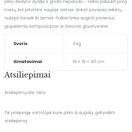
pilno žiedyno dydžio ir grožio neparodo – reikia palaukti porą
metų, kol įsitvirtins naujoje vietoje. Anksti pavasarį reikėtų
nukirpti beveik iki žemės. Puikiai tinka auginti pavieniui,
grupelėmis, kompozicijose ar laisvose gyvatvorėse.
Svoris
3 kg
Išmatavimai
19 × 19 × 40 cm
Atsiliepimai
Atsiliepimų dar nėra
Tik prisijungę vartotojai kurie pirko šį augalą, gali palikti
atsiliepimą