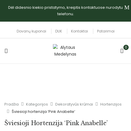
Dėl didesnio kiekio pristatymo, kreiptis kontaktuose nurodytu
telefonu.
Dovanų kuponai
DUK
Kontaktai
Patarimai
0
Pradžia
Kategorijos
Dekoratyvūs krūmai
Hortenzijos
Šviesioji hortenzija ‘Pink Anabelle’
Šviesioji Hortenzija ‘Pink Anabelle’