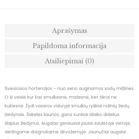
Aprašymas
Papildoma informacija
Atsiliepimai (0)
Šviesiosios hortenzijos – nuo seno auginamos sodų milžinės.
O ši veislė kur kas smulkesnė, mažesnė, bet tikrai ne
kuklesnė. Žydi vasaros viduryje smulkių ryškiai rožinių žiedų
žiedynais. Šakelės liaunos, gana sunkiai išlaiko didelius
šlapius žiedynus. Augalas geriausiai jausis saulėtoje vietoje,
derlingame drėgnokame dirvožemyje. Jaunučiai augalai