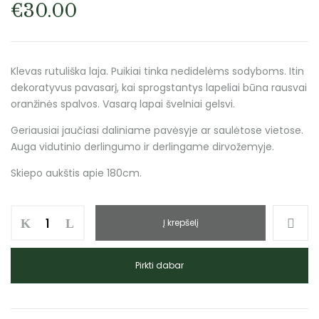
€
30.00
Klevas rutuliška laja. Puikiai tinka nedidelėms sodyboms. Itin
dekoratyvus pavasarį, kai sprogstantys lapeliai būna rausvai
oranžinės spalvos. Vasarą lapai švelniai gelsvi.
Geriausiai jaučiasi daliniame pavėsyje ar saulėtose vietose.
Auga vidutinio derlingumo ir derlingame dirvožemyje.
Skiepo aukštis apie 180cm.
Į krepšelį
Pirkti dabar