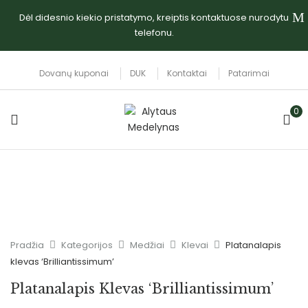
Dėl didesnio kiekio pristatymo, kreiptis kontaktuose nurodytu
telefonu.
Dovanų kuponai
DUK
Kontaktai
Patarimai
0
Pradžia
Kategorijos
Medžiai
Klevai
Platanalapis
klevas ‘Brilliantissimum’
Platanalapis Klevas ‘Brilliantissimum’