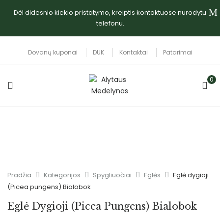
Dėl didesnio kiekio pristatymo, kreiptis kontaktuose nurodytu
telefonu.
Dovanų kuponai
DUK
Kontaktai
Patarimai
0
Pradžia
Kategorijos
Spygliuočiai
Eglės
Eglė dygioji
(Picea pungens) Bialobok
Eglė Dygioji (Picea Pungens) Bialobok