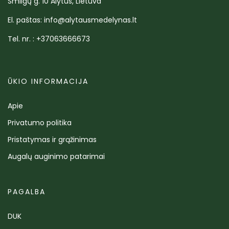
Smilgų g. 10 Alytus, Lietuva
El. paštas: info@alytausmedelynas.lt
Tel. nr. : +37063666673
ŪKIO INFORMACIJA
Apie
Privatumo politika
Pristatymas ir grąžinimas
Augalų auginimo patarimai
PAGALBA
DUK