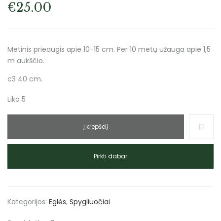
€
25.00
Metinis prieaugis apie 10-15 cm. Per 10 metų užauga apie 1,5
m aukščio.
c3 40 cm.
Liko 5
Į krepšelį
Pirkti dabar
Kategorijos:
Eglės
,
Spygliuočiai