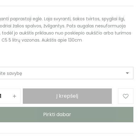
anti paprastoji eglė. Laja svyranti, šakos tvirtos, spygliai ilgi,
odriai žalios spalvos, žvilgantys. Pats augalas nesuformuoja
 todėl jo aukštis priklauso nuo poskiepio aukščio arba turimos
 C5 5 litrų vazonas. Aukštis apie 130cm
s
Į krepšelį
Pirkti dabar