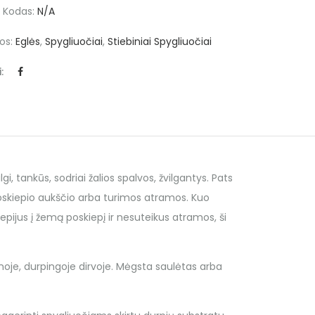
 Kodas:
N/A
jos:
Eglės
,
Spygliuočiai
,
Stiebiniai Spygliuočiai
:
lgi, tankūs, sodriai žalios spalvos, žvilgantys. Pats
oskiepio aukščio arba turimos atramos. Kuo
epijus į žemą poskiepį ir nesuteikus atramos, ši
noje, durpingoje dirvoje. Mėgsta saulėtas arba