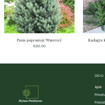
Pušis paprastoji ‘Watereri’
Kadagys k
€
30.00
ŪKIO
Apie
Privat
Prista