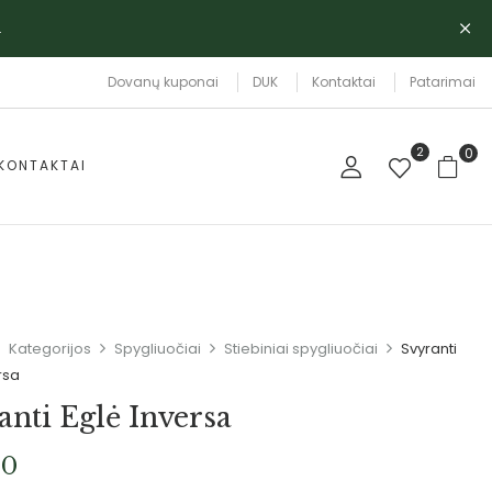
.
Dovanų kuponai
DUK
Kontaktai
Patarimai
2
0
KONTAKTAI
Kategorijos
Spygliuočiai
Stiebiniai spygliuočiai
Svyranti
rsa
anti Eglė Inversa
00