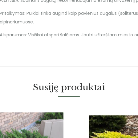
PASTABA: Sodinant augalą, rekomenduojama esamą dirvožemį page
Pritaikymas: Puikiai tinka auginti kaip pavienius augalus (soliterus
alpinariumuose.
Atsparumas: Visiškai atspari šalčiams. Jautri užterštam miesto or
Susiję produktai
Atsiėmimas tik mede