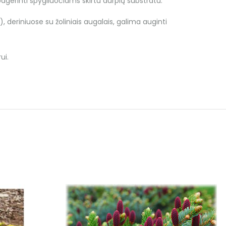
rinti spygliuočiams skirtu durpių substratu.
), deriniuose su žoliniais augalais, galima auginti
ui.
lyne