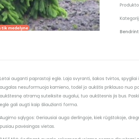
Produkto
Kategori
 tik medelyne
Bendrinti
Lėtai auganti paprastoji eglė. Laja svyranti, šakos tvirtos, spygliai i
augalas nesuformuoja kamieno, todėl jo aukštis priklauso nuo p
aukštesnę atramą suteiksite augalui, tuo aukštesnis jis bus. Paski
eglė gali augti kaip šliaužianti forma.
Augimo sąlygos: Geriausiai auga derlingoje, kiek rūgštokoje, drėg
pusiau pavėsingas vietas.