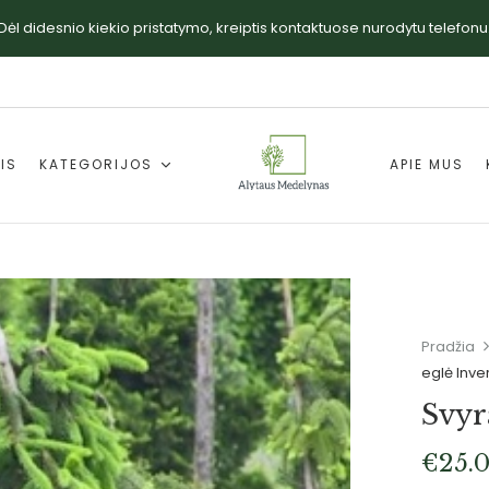
Dėl didesnio kiekio pristatymo, kreiptis kontaktuose nurodytu telefonu
IS
KATEGORIJOS
APIE MUS
Pradžia
eglė Inve
Svyr
€
25.