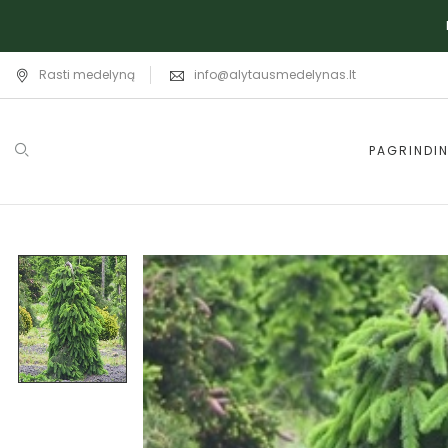
Rasti medelyną
info@alytausmedelynas.lt
PAGRINDIN