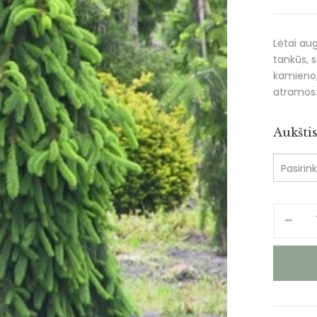
Lėtai aug
tankūs, s
kamieno,
atramos.
Aukšti