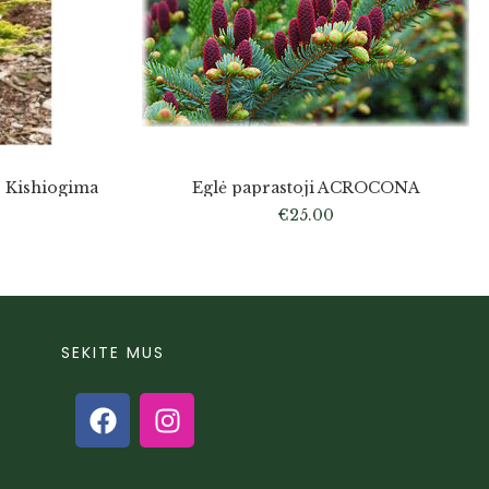
is Kishiogima
Eglė paprastoji ACROCONA
€
25.00
SEKITE MUS