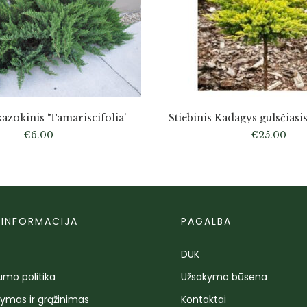
azokinis ‘Tamariscifolia’
Stiebinis Kadagys gulsčias
€
6.00
€
25.00
 INFORMACIJA
PAGALBA
DUK
umo politika
Užsakymo būsena
tymas ir grąžinimas
Kontaktai