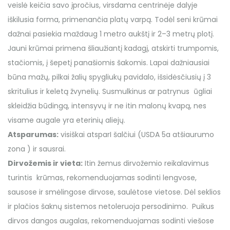
veislė keičia savo įpročius, virsdama centrinėje dalyje
iškilusia forma, primenančia platų varpą. Todėl seni krūmai
dažnai pasiekia maždaug 1 metro aukštį ir 2–3 metrų plotį.
Jauni krūmai primena šliaužiantį kadagį, atskirti trumpomis,
stačiomis, į šepetį panašiomis šakomis. Lapai dažniausiai
būna mažų, pilkai žalių spygliukų pavidalo, išsidėsčiusių į 3
skritulius ir keletą žvynelių. Susmulkinus ar patrynus ūgliai
skleidžia būdingą, intensyvų ir ne itin malonų kvapą, nes
visame augale yra eterinių aliejų.
Atsparumas:
visiškai atsparI šalčiui (USDA 5a atšiaurumo
zona ) ir sausrai.
Dirvožemis ir vieta:
Itin žemus dirvožemio reikalavimus
turintis krūmas, rekomenduojamas sodinti lengvose,
sausose ir smėlingose dirvose, saulėtose vietose. Dėl seklios
ir plačios šaknų sistemos netoleruoja persodinimo. Puikus
dirvos dangos augalas, rekomenduojamas sodinti viešose