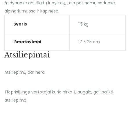
želdynuose ant šlaitų ir pylimų, taip pat namų soduose,
alpinariumuose ir kapinėse.
Svoris
1.5 kg
Išmatavimai
17 × 25 cm
Atsiliepimai
Atsiliepimų dar nėra
Tik prisijungę vartotojai kurie pirko šį augalą, gali palikti
atsiliepimą