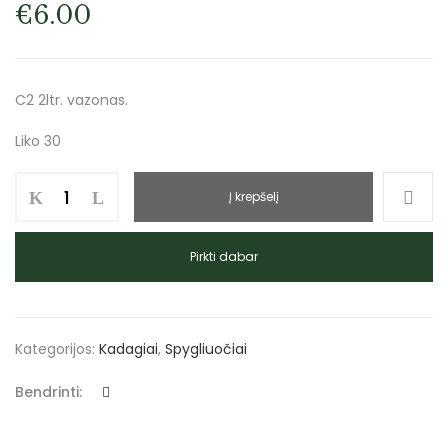
€
6.00
C2 2ltr. vazonas.
Liko 30
Į krepšelį
Pirkti dabar
Kategorijos:
Kadagiai
,
Spygliuočiai
Bendrinti: