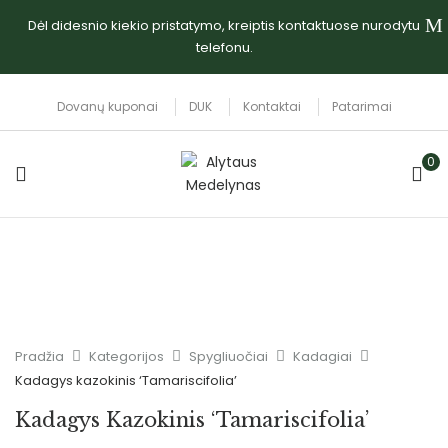
Dėl didesnio kiekio pristatymo, kreiptis kontaktuose nurodytu
telefonu.
Dovanų kuponai
DUK
Kontaktai
Patarimai
0
Pradžia
Kategorijos
Spygliuočiai
Kadagiai
Kadagys kazokinis ‘Tamariscifolia’
Kadagys Kazokinis ‘Tamariscifolia’