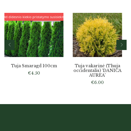
Dėl didesnio kiekio pristatymo susisiekite
IŠPARDUOTA
Tuja Smaragd 100cm
Tuja vakarinė (Thuja
occidentalis) ‘DANICA
€
4.50
AUREA’
€
6.00