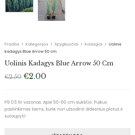
Pradžia
Kategorijos
Spygliuočiai
Kadagiai
Uolinis
kadagys Blue Arrow 50 cm
Uolinis Kadagys Blue Arrow 50 Cm
€
2.00
€
2.50
P9 0.5 ltr vazonas. Apie 50-60 cm aukščio. Puikus
pasirinkimas tiems, kurie nori užsodinti didesnius plotus ir
sutaupyti!