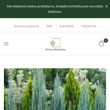
Dėl didesnio kiekio pristatymo, kreiptis kontaktuose nurodytu
telefonu.
Dovanų kuponai
DUK
Kontaktai
Patarimai
0