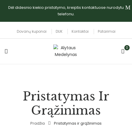
Dėl didesnio kiekio pristatymo, kreiptis kontaktuose nurodytu
telefonu.
Dovanų kuponai
DUK
Kontaktai
Patarimai
0
Pristatymas Ir
Grąžinimas
Pradžia
Pristatymas ir grąžinimas