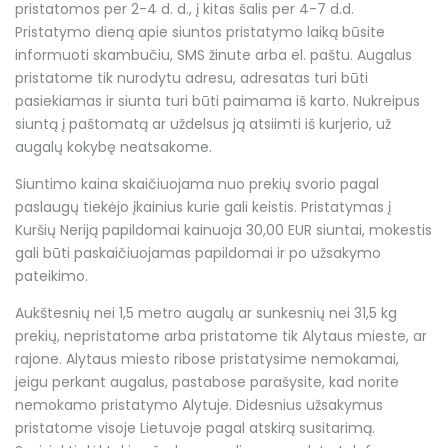
pristatomos per 2-4 d. d., į kitas šalis per 4-7 d.d.
Pristatymo dieną apie siuntos pristatymo laiką būsite
informuoti skambučiu, SMS žinute arba el. paštu. Augalus
pristatome tik nurodytu adresu, adresatas turi būti
pasiekiamas ir siunta turi būti paimama iš karto. Nukreipus
siuntą į paštomatą ar uždelsus ją atsiimti iš kurjerio, už
augalų kokybę neatsakome.
Siuntimo kaina skaičiuojama nuo prekių svorio pagal
paslaugų tiekėjo įkainius kurie gali keistis. Pristatymas į
Kuršių Neriją papildomai kainuoja 30,00 EUR siuntai, mokestis
gali būti paskaičiuojamas papildomai ir po užsakymo
pateikimo.
Aukštesnių nei 1,5 metro augalų ar sunkesnių nei 31,5 kg
prekių, nepristatome arba pristatome tik Alytaus mieste, ar
rajone. Alytaus miesto ribose pristatysime nemokamai,
jeigu perkant augalus, pastabose parašysite, kad norite
nemokamo pristatymo Alytuje. Didesnius užsakymus
pristatome visoje Lietuvoje pagal atskirą susitarimą.