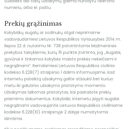
Susisiekti dėl tokių užsakymų galima nurodytu telefono
numeriu, arba el. paštu.
Prekių grąžinimas
Kokybiškų augalų ar sodinukų atgal nepriimame
vadovaudamiesi Lietuvos Respublikos Vyriausybės 2014 m.
liepos 22 d. nutarimu Nr. 738 patvirtintomis Mažmeninės
prekybos taisyklėmis, kurių 15 punkte įtvirtinta, jog „Augalai,
gyvūnai ir tinkamos kokybės maisto prekės nekeičiami ir
negrąžinami“. Remdamiesi Lietuvos Respublikos civilinio
kodekso 6.228(7) straipsnio 1 dalimi informuojame, kad
internetu pateiktą užsakymą galite atšaukti bet kuriuo
metu iki galutinio užsakymo pristatymo momento.
Užsakymas laikomas pristatytas, kai pasirašote prekių
priėmimo dokumentus. Kokybiški, internetu įsigyti augalai
negrąžinami vadovaujantis Lietuvos Respublikos civiliniame
kodekse 6.228(10) straipsnyje 2 dalyje numatytomis
išimtimis.