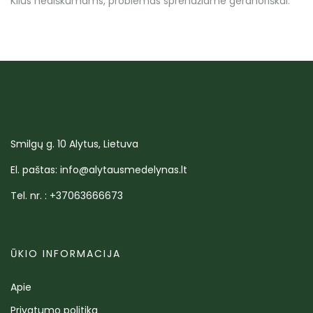
Kilus neaiškumams, problemas sprendžiame geranoriškai.
Smilgų g. 10 Alytus, Lietuva
El. paštas: info@alytausmedelynas.lt
Tel. nr. : +37063666673
ŪKIO INFORMACIJA
Apie
Privatumo politika