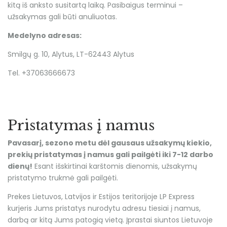
kitą iš anksto susitartą laiką. Pasibaigus terminui –
užsakymas gali būti anuliuotas.
Medelyno adresas:
Smilgų g. 10, Alytus, LT-62443 Alytus
Tel. +37063666673
Pristatymas į namus
Pavasarį, sezono metu dėl gausaus užsakymų kiekio,
prekių pristatymas į namus gali pailgėti iki 7-12 darbo
dienų!
Esant išskirtinai karštomis dienomis, užsakymų
pristatymo trukmė gali pailgėti.
Prekes Lietuvos, Latvijos ir Estijos teritorijoje LP Express
kurjeris Jums pristatys nurodytu adresu tiesiai į namus,
darbą ar kitą Jums patogią vietą. Įprastai siuntos Lietuvoje