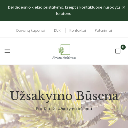
Dėl didesnio kiekio pristatymo, kreiptis kontaktuose nurodytu
telefonu.
Dovanų kuponai
DUK
Kontaktai
Patarimai
0
Užsakymo Būsena
Pradžia
Užsakymo būsena