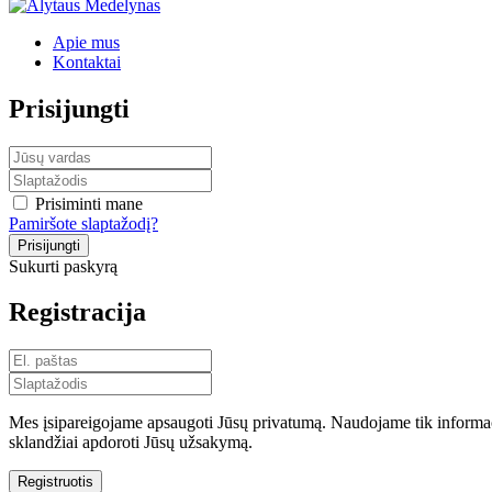
Apie mus
Kontaktai
Prisijungti
Prisiminti mane
Pamiršote slaptažodį?
Sukurti paskyrą
Registracija
Mes įsipareigojame apsaugoti Jūsų privatumą. Naudojame tik informaci
sklandžiai apdoroti Jūsų užsakymą.