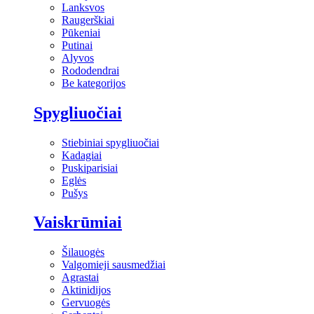
Lanksvos
Raugerškiai
Pūkeniai
Putinai
Alyvos
Rododendrai
Be kategorijos
Spygliuočiai
Stiebiniai spygliuočiai
Kadagiai
Puskiparisiai
Eglės
Pušys
Vaiskrūmiai
Šilauogės
Valgomieji sausmedžiai
Agrastai
Aktinidijos
Gervuogės