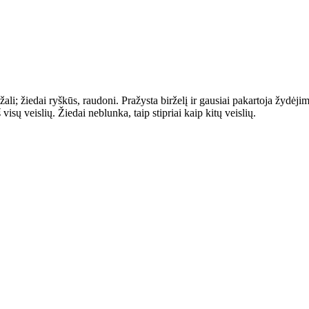
žali; žiedai ryškūs, raudoni. Pražysta birželį ir gausiai pakartoja žydėj
isų veislių. Žiedai neblunka, taip stipriai kaip kitų veislių.