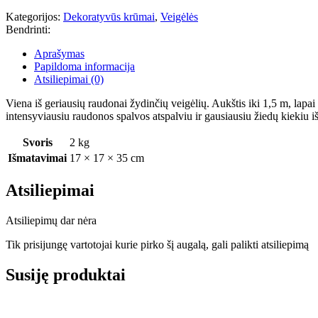
Kategorijos:
Dekoratyvūs krūmai
,
Veigėlės
Bendrinti:
Aprašymas
Papildoma informacija
Atsiliepimai (0)
Viena iš geriausių raudonai žydinčių veigėlių. Aukštis iki 1,5 m, lapai 
intensyviausiu raudonos spalvos atspalviu ir gausiausiu žiedų kiekiu iš v
Svoris
2 kg
Išmatavimai
17 × 17 × 35 cm
Atsiliepimai
Atsiliepimų dar nėra
Tik prisijungę vartotojai kurie pirko šį augalą, gali palikti atsiliepimą
Susiję produktai