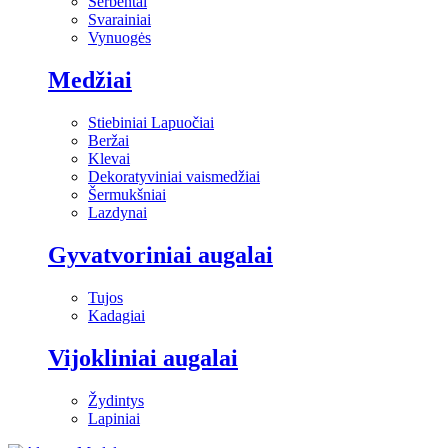
Serbentai
Svarainiai
Vynuogės
Medžiai
Stiebiniai Lapuočiai
Beržai
Klevai
Dekoratyviniai vaismedžiai
Šermukšniai
Lazdynai
Gyvatvoriniai augalai
Tujos
Kadagiai
Vijokliniai augalai
Žydintys
Lapiniai