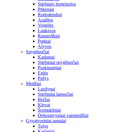
Stiebinės hortenzijos
Pūkeniai
Rododendrai
Azalijos
Veigėlės
Lanksvos
Raugerškiai
Putinai
Alyvos
Spygliuočiai
Kadagiai
Stiebiniai spygliuočiai
Puskiparisiai
Eglės
Pušys
Medžiai
Lazdynai
Stiebiniai lapuočiai
Beržai
Klevai
Šermukšniai
Dekoratyviniai vaismedžiai
Gyvatvoriniai augalai
Tujos
Kadagiai