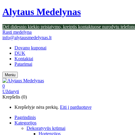
Alytaus Medelynas
Dėl didesnio kiekio pristatymo, kreiptis kontaktuose nurodytu telefon
Rasti medelyną
info@alytausmedelynas.lt
Dovanų kuponai
DUK
Kontaktai
Patarimai
Meniu
0
Uždaryti
Krepšelis (0)
Krepšelyje nėra prekių.
Eiti į parduotuvę
Pagrindinis
Kategorijos
Dekoratyvūs krūmai
Hortenzijos