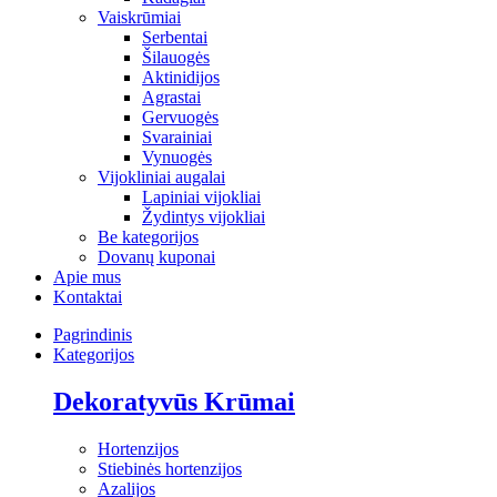
Vaiskrūmiai
Serbentai
Šilauogės
Aktinidijos
Agrastai
Gervuogės
Svarainiai
Vynuogės
Vijokliniai augalai
Lapiniai vijokliai
Žydintys vijokliai
Be kategorijos
Dovanų kuponai
Apie mus
Kontaktai
Pagrindinis
Kategorijos
Dekoratyvūs Krūmai
Hortenzijos
Stiebinės hortenzijos
Azalijos