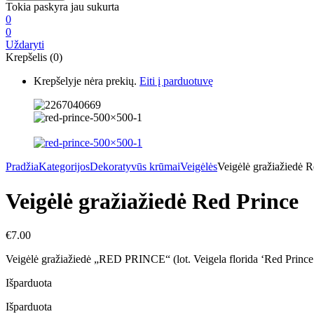
Tokia paskyra jau sukurta
0
0
Uždaryti
Krepšelis (0)
Krepšelyje nėra prekių.
Eiti į parduotuvę
Pradžia
Kategorijos
Dekoratyvūs krūmai
Veigėlės
Veigėlė gražiažiedė R
Veigėlė gražiažiedė Red Prince
€
7.00
Veigėlė gražiažiedė „RED PRINCE“ (lot. Veigela florida ‘Red Prince
Išparduota
Išparduota