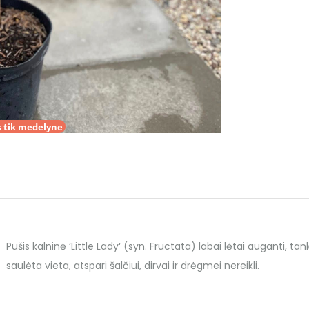
 tik medelyne
Pušis kalninė ‘Little Lady‘ (syn. Fructata) labai lėtai auganti, ta
saulėta vieta, atspari šalčiui, dirvai ir drėgmei nereikli.