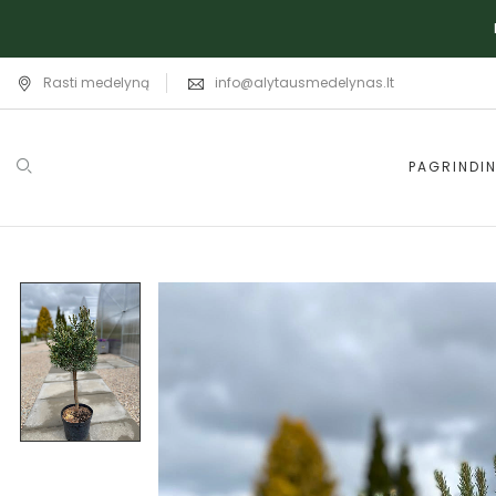
Rasti medelyną
info@alytausmedelynas.lt
PAGRINDIN