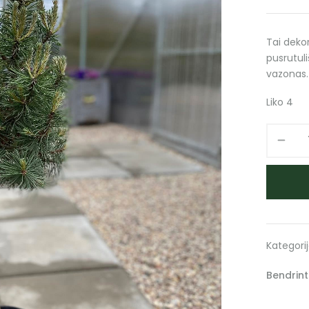
Tai dekor
pusrutuli
vazonas.
Liko 4
Kategori
Bendrinti