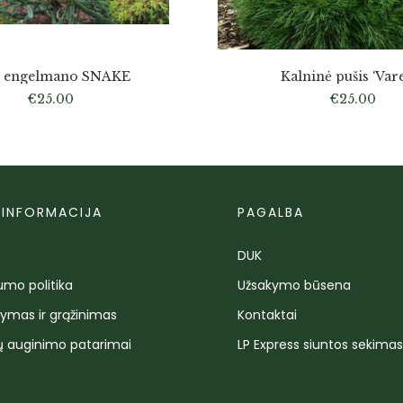
ė engelmano SNAKE
Kalninė pušis ‘Vare
€
25.00
€
25.00
 INFORMACIJA
PAGALBA
DUK
umo politika
Užsakymo būsena
tymas ir grąžinimas
Kontaktai
ų auginimo patarimai
LP Express siuntos sekima