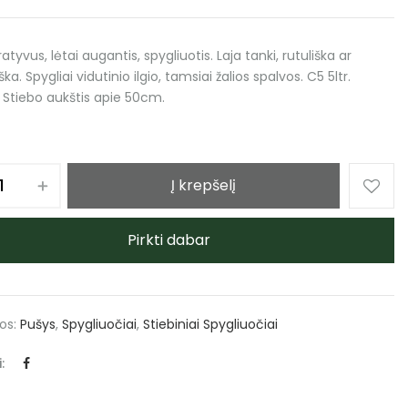
atyvus, lėtai augantis, spygliuotis. Laja tanki, rutuliška ar
ška. Spygliai vidutinio ilgio, tamsiai žalios spalvos. C5 5ltr.
 Stiebo aukštis apie 50cm.
Į krepšelį
Pirkti dabar
jos:
Pušys
,
Spygliuočiai
,
Stiebiniai Spygliuočiai
: