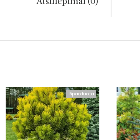
Atsiliepimai (0)
Atsiėmimas tik medelyne
Išparduota