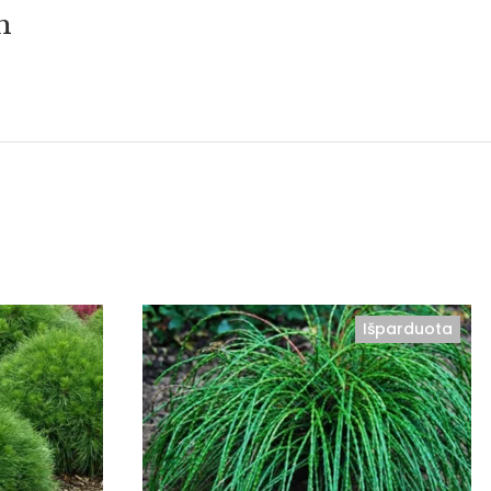
m
Išparduota