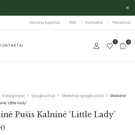
.
Dovanų kuponai
DUK
Kontaktai
Patarimai
2
0
KONTAKTAI
Kategorijos
Spygliuočiai
Stiebiniai spygliuočiai
Stiebinė
nė ‘Little lady’
inė Pušis Kalninė ‘Little Lady’
00