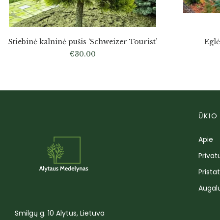
Stiebinė kalninė pušis ‘Schweizer Tourist’
Egl
€
30.00
ŪKIO
Apie
Privat
Prista
Augal
Smilgų g. 10 Alytus, Lietuva