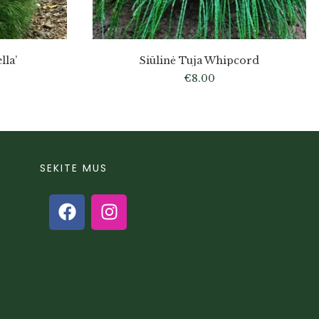
lla’
Siūlinė Tuja Whipcord
€
8.00
SEKITE MUS
s