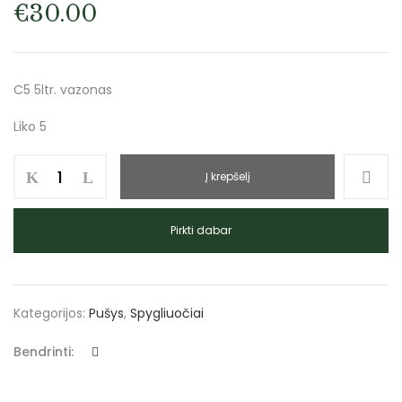
€
30.00
C5 5ltr. vazonas
Liko 5
Į krepšelį
Pirkti dabar
Kategorijos:
Pušys
,
Spygliuočiai
Bendrinti: