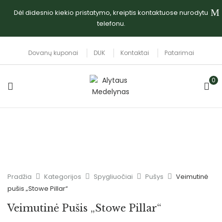
Dėl didesnio kiekio pristatymo, kreiptis kontaktuose nurodytu
telefonu.
Dovanų kuponai
DUK
Kontaktai
Patarimai
0
Pradžia
Kategorijos
Spygliuočiai
Pušys
Veimutinė
pušis „Stowe Pillar“
Veimutinė Pušis „Stowe Pillar“