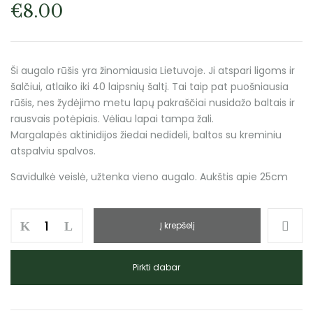
€
8.00
Ši augalo rūšis yra žinomiausia Lietuvoje. Ji atspari ligoms ir
šalčiui, atlaiko iki 40 laipsnių šaltį. Tai taip pat puošniausia
rūšis, nes žydėjimo metu lapų pakraščiai nusidažo baltais ir
rausvais potėpiais. Vėliau lapai tampa žali.
Margalapės aktinidijos žiedai nedideli, baltos su kreminiu
atspalviu spalvos.
Savidulkė veislė, užtenka vieno augalo. Aukštis apie 25cm
Į krepšelį
Pirkti dabar