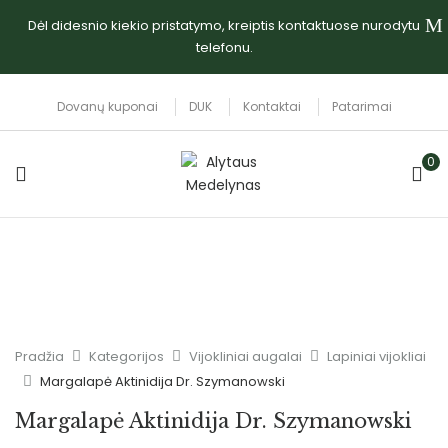
Dėl didesnio kiekio pristatymo, kreiptis kontaktuose nurodytu
telefonu.
Dovanų kuponai
DUK
Kontaktai
Patarimai
0
Pradžia
Kategorijos
Vijokliniai augalai
Lapiniai vijokliai
Margalapė Aktinidija Dr. Szymanowski
Margalapė Aktinidija Dr. Szymanowski