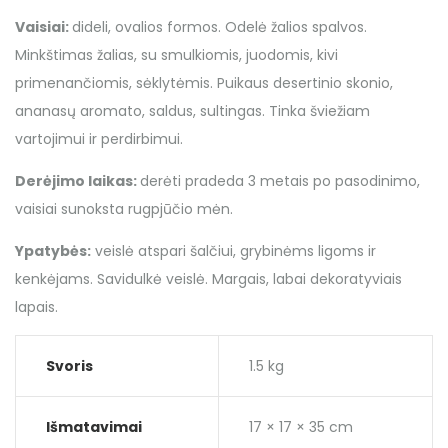
Vaisiai:
dideli, ovalios formos. Odelė žalios spalvos.
Minkštimas žalias, su smulkiomis, juodomis, kivi
primenančiomis, sėklytėmis. Puikaus desertinio skonio,
ananasų aromato, saldus, sultingas. Tinka šviežiam
vartojimui ir perdirbimui.
Derėjimo laikas:
derėti pradeda 3 metais po pasodinimo,
vaisiai sunoksta rugpjūčio mėn.
Ypatybės:
veislė atspari šalčiui, grybinėms ligoms ir
kenkėjams. Savidulkė veislė. Margais, labai dekoratyviais
lapais.
Svoris
1.5 kg
Išmatavimai
17 × 17 × 35 cm