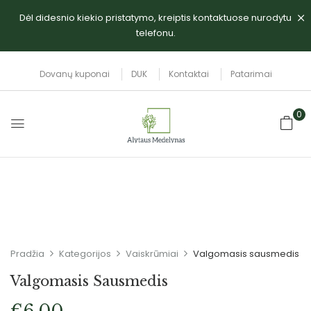
Dėl didesnio kiekio pristatymo, kreiptis kontaktuose nurodytu
telefonu.
Dovanų kuponai
DUK
Kontaktai
Patarimai
0
Pradžia
Kategorijos
Vaiskrūmiai
Valgomasis sausmedis
Valgomasis Sausmedis