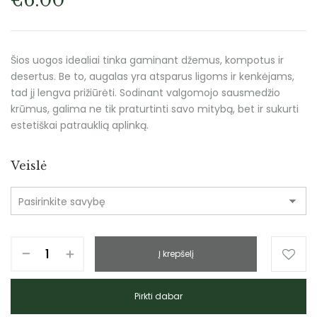
€
6.00
Šios uogos idealiai tinka gaminant džemus, kompotus ir
desertus. Be to, augalas yra atsparus ligoms ir kenkėjams,
tad jį lengva prižiūrėti. Sodinant valgomojo sausmedžio
krūmus, galima ne tik praturtinti savo mitybą, bet ir sukurti
estetiškai patrauklią aplinką.
Veislė
Į krepšelį
Pirkti dabar