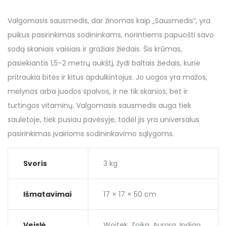
Valgomasis sausmedis, dar žinomas kaip „Sausmedis“, yra
puikus pasirinkimas sodininkams, norintiems papuošti savo
sodą skaniais vaisiais ir gražiais žiedais. Šis krūmas,
pasiekiantis 1,5-2 metrų aukštį, žydi baltais žiedais, kurie
pritraukia bitės ir kitus apdulkintojus. Jo uogos yra mažos,
mėlynos arba juodos spalvos, ir ne tik skanios, bet ir
turtingos vitaminų. Valgomasis sausmedis auga tiek
saulėtoje, tiek pusiau pavėsyje, todėl jis yra universalus
pasirinkimas įvairioms sodininkavimo sąlygoms.
Svoris
3 kg
Išmatavimai
17 × 17 × 50 cm
Veislė
Wojtek, Zojka, Aurora, Indigo