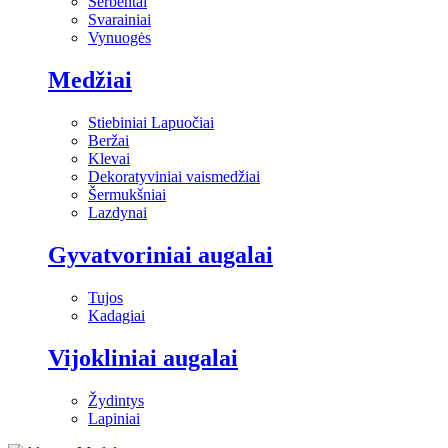
Serbentai
Svarainiai
Vynuogės
Medžiai
Stiebiniai Lapuočiai
Beržai
Klevai
Dekoratyviniai vaismedžiai
Šermukšniai
Lazdynai
Gyvatvoriniai augalai
Tujos
Kadagiai
Vijokliniai augalai
Žydintys
Lapiniai