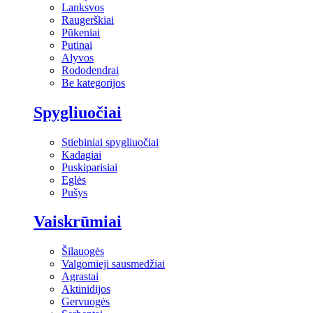
Lanksvos
Raugerškiai
Pūkeniai
Putinai
Alyvos
Rododendrai
Be kategorijos
Spygliuočiai
Stiebiniai spygliuočiai
Kadagiai
Puskiparisiai
Eglės
Pušys
Vaiskrūmiai
Šilauogės
Valgomieji sausmedžiai
Agrastai
Aktinidijos
Gervuogės