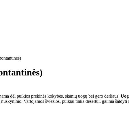
montantinės)
ontantinės)
inama dėl puikios prekinės kokybės, skanių uogų bei gero derliaus.
Uog
po nuskynimo. Vartojamos šviežios, puikiai tinka desertui, galima šaldyti i