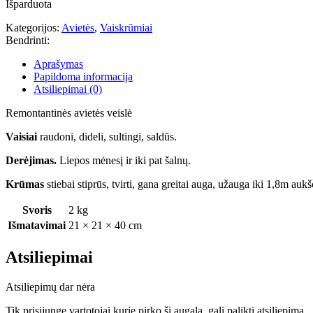
Išparduota
Kategorijos:
Avietės
,
Vaiskrūmiai
Bendrinti:
Aprašymas
Papildoma informacija
Atsiliepimai (0)
Remontantinės avietės veislė
Vaisiai
raudoni, dideli, sultingi, saldūs.
Derėjimas.
Liepos mėnesį ir iki pat šalnų.
Krūmas
stiebai stiprūs, tvirti, gana greitai auga, užauga iki 1,8m auk
Svoris
2 kg
Išmatavimai
21 × 21 × 40 cm
Atsiliepimai
Atsiliepimų dar nėra
Tik prisijungę vartotojai kurie pirko šį augalą, gali palikti atsiliepimą