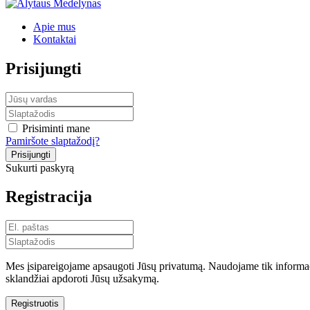
Apie mus
Kontaktai
Prisijungti
Prisiminti mane
Pamiršote slaptažodį?
Sukurti paskyrą
Registracija
Mes įsipareigojame apsaugoti Jūsų privatumą. Naudojame tik informaci
sklandžiai apdoroti Jūsų užsakymą.