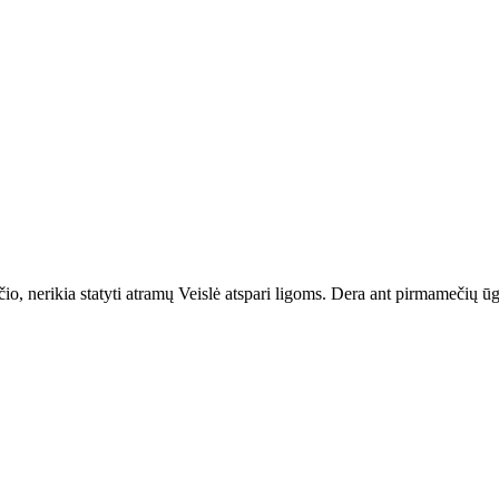
ščio, nerikia statyti atramų Veislė atspari ligoms. Dera ant pirmamečių ūg