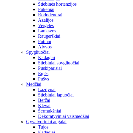
Stiebinės hortenzijos
Pūkeniai
Rododendrai
Azalijos
Veigėlės
Lanksvos
Raugerškiai
Putinai
Alyvos
Spygliuočiai
Kadagiai
Stiebiniai spygliuočiai
Puskiparisiai
Eglės
Pušys
Medžiai
Lazdynai
Stiebiniai lapuočiai
Beržai
Klevai
Šermukšniai
Dekoratyviniai vaismedžiai
Gyvatvoriniai augalai
Tujos
Kadagiai