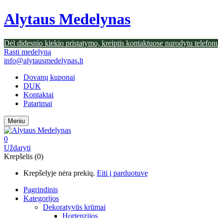
Alytaus Medelynas
Dėl didesnio kiekio pristatymo, kreiptis kontaktuose nurodytu telefon
Rasti medelyną
info@alytausmedelynas.lt
Dovanų kuponai
DUK
Kontaktai
Patarimai
Meniu
0
Uždaryti
Krepšelis (0)
Krepšelyje nėra prekių.
Eiti į parduotuvę
Pagrindinis
Kategorijos
Dekoratyvūs krūmai
Hortenzijos