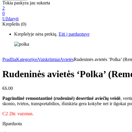
Tokia paskyra jau sukurta
2
0
Uždaryti
Krepšelis (0)
Krepšelyje nėra prekių.
Eiti į parduotuvę
Pradžia
Kategorijos
Vaiskrūmiai
Avietės
Rudeninės avietės ‘Polka’ (Re
Rudeninės avietės ‘Polka’ (Rem
€
6.00
Pagrindinė remontantinė (rudeninė) desertinė aviečių veislė
, vert
skonio, tvirtos, transportabilios, išsiskiria gera kokybe net ir ilgokai 
C2 2ltr. vazonas.
Išparduota