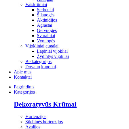
Vaiskrūmiai
Serbentai
Šilauogės
Aktinidijos
Agrastai
Gervuogės
Svarainiai
Vynuogės
Vijokliniai augalai
Lapiniai vijokliai
Žydintys vijokliai
Be kategorijos
Dovanų kuponai
Apie mus
Kontaktai
Pagrindinis
Kategorijos
Dekoratyvūs Krūmai
Hortenzijos
Stiebinės hortenzijos
Azalijos