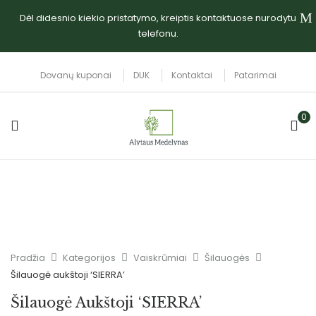
Dėl didesnio kiekio pristatymo, kreiptis kontaktuose nurodytu
telefonu.
Dovanų kuponai
DUK
Kontaktai
Patarimai
0
Pradžia
Kategorijos
Vaiskrūmiai
Šilauogės
Šilauogė aukštoji ‘SIERRA’
Šilauogė Aukštoji ‘SIERRA’