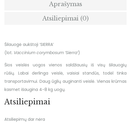
Aprašymas
Atsiliepimai (0)
Šilauogė aukštoji ‘SIERRA’
(lot.
V
accinium
corymbosum
‘
Sierra
’
)
Šios veislės uogos vienos saldžiausių iš visų šilauogių
rūšių.
L
abai derlinga veislė,
vaisiai standūs, todėl tinka
transportavimui. Daug ūglių auginanti veislė. Vienas krūmas
kasmet išaugina 4-8 kg uogų.
Atsiliepimai
Atsiliepimų dar nėra