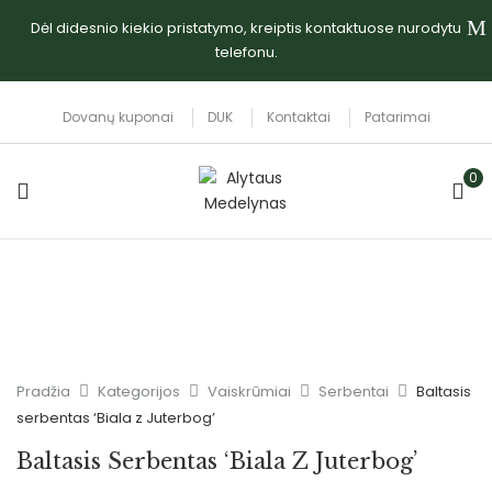
Dėl didesnio kiekio pristatymo, kreiptis kontaktuose nurodytu
telefonu.
Dovanų kuponai
DUK
Kontaktai
Patarimai
0
Pradžia
Kategorijos
Vaiskrūmiai
Serbentai
Baltasis
serbentas ‘Biala z Juterbog’
Baltasis Serbentas ‘Biala Z Juterbog’