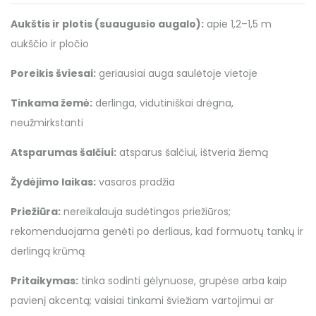
Aukštis ir plotis (suaugusio augalo):
apie 1,2–1,5 m
aukščio ir pločio
Poreikis šviesai:
geriausiai auga saulėtoje vietoje
Tinkama žemė:
derlinga, vidutiniškai drėgna,
neužmirkstanti
Atsparumas šalčiui:
atsparus šalčiui, ištveria žiemą
Žydėjimo laikas:
vasaros pradžia
Priežiūra:
nereikalauja sudėtingos priežiūros;
rekomenduojama genėti po derliaus, kad formuotų tankų ir
derlingą krūmą
Pritaikymas:
tinka sodinti gėlynuose, grupėse arba kaip
pavienį akcentą; vaisiai tinkami šviežiam vartojimui ar