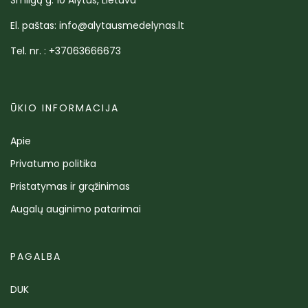
Smilgų g. 10 Alytus, Lietuva
El. paštas: info@alytausmedelynas.lt
Tel. nr. : +37063666673
ŪKIO INFORMACIJA
Apie
Privatumo politika
Pristatymas ir grąžinimas
Augalų auginimo patarimai
PAGALBA
DUK