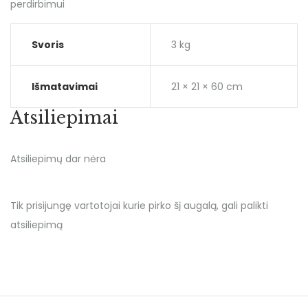
perdirbimui
Svoris
3 kg
Išmatavimai
21 × 21 × 60 cm
Atsiliepimai
Atsiliepimų dar nėra
Tik prisijungę vartotojai kurie pirko šį augalą, gali palikti
atsiliepimą