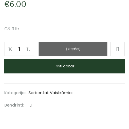
€
6.00
C3. 3 ltr.
Į krepšelį
Pirkti dabar
Kategorijos:
Serbentai
,
Vaiskrūmiai
Bendrinti: