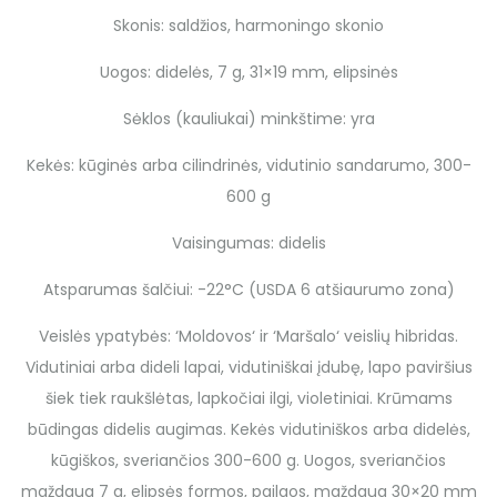
Skonis: saldžios, harmoningo skonio
Uogos: didelės, 7 g, 31×19 mm, elipsinės
Sėklos (kauliukai) minkštime: yra
Kekės: kūginės arba cilindrinės, vidutinio sandarumo, 300-
600 g
Vaisingumas: didelis
Atsparumas šalčiui: -22°C (USDA 6 atšiaurumo zona)
Veislės ypatybės: ‘Moldovos‘ ir ‘Maršalo‘ veislių hibridas.
Vidutiniai arba dideli lapai, vidutiniškai įdubę, lapo paviršius
šiek tiek raukšlėtas, lapkočiai ilgi, violetiniai. Krūmams
būdingas didelis augimas. Kekės vidutiniškos arba didelės,
kūgiškos, sveriančios 300-600 g. Uogos, sveriančios
maždaug 7 g, elipsės formos, pailgos, maždaug 30×20 mm