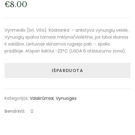
€
8.00
Vynmedis (lot. Vitis) ‘Kodrianka‘ – ankstyva vynuogių veislė.
Vynuogių spalva tamsiai mėlyna/violetinė, jos labai skanios
ir saldžios. Lietuvoje skinamos rugsėjo pab. – spalio
pradžioje. Atspari šalčiui -22°C (USDA 6 atšiaurumo zona).
IŠPARDUOTA
Kategorijos:
Vaiskrūmiai
,
Vynuogės
Bendrinti: