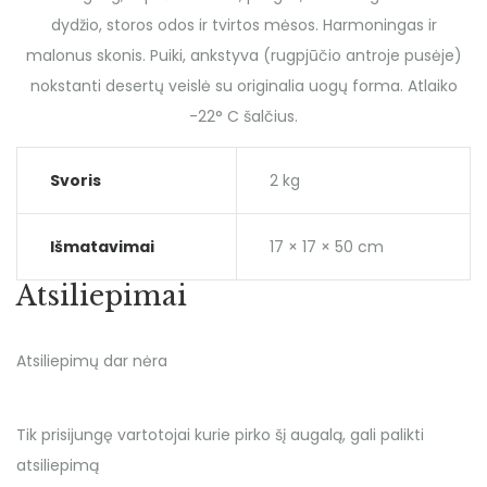
dydžio, storos odos ir tvirtos mėsos. Harmoningas ir
malonus skonis. Puiki, ankstyva (rugpjūčio antroje pusėje)
nokstanti desertų veislė su originalia uogų forma. Atlaiko
-22° C šalčius.
Svoris
2 kg
Išmatavimai
17 × 17 × 50 cm
Atsiliepimai
Atsiliepimų dar nėra
Tik prisijungę vartotojai kurie pirko šį augalą, gali palikti
atsiliepimą